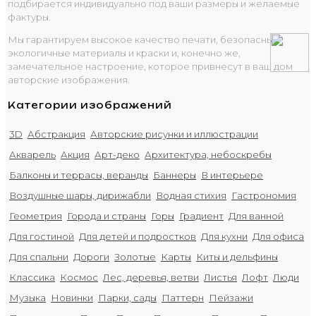
подбирается индивидуально под ваши размеры и желаемые
фактуры.
Мы гарантируем высокое качество печати, безопасные
экологичные материалы и краски и, конечно же,
замечательное настроение, которое привнесут в ваш дом
авторские изображения.
Категории изображений
3D
Абстракция
Авторские рисунки и иллюстрации
Акварель
Акция
Арт-деко
Архитектура, небоскребы
Балконы и террасы, веранды
Баннеры
В интерьере
Воздушные шары, дирижабли
Водная стихия
Гастрономия
Геометрия
Города и страны
Горы
Градиент
Для ванной
Для гостиной
Для детей и подростков
Для кухни
Для офиса
Для спальни
Дороги
Золотые
Карты
Киты и дельфины
Классика
Космос
Лес, деревья, ветви
Листья
Лофт
Люди
Музыка
Новинки
Парки, сады
Паттерн
Пейзажи