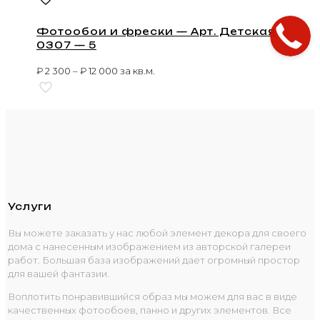
Фотообои и фрески — Арт. Детская
0307 — 5
₽
2 300
–
₽
12 000
за кв.м.
Услуги
Вы можете заказать у нас любой элемент декора для своего
дома с нанесенным изображением из авторской галереи
работ. Большая база изображений дает огромный простор
для вашей фантазии.
Воплотить понравившийся образ мы можем для вас в виде
качественных фотообоев, панно и других элементов. Все