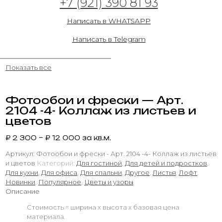
+7 (921) 390 81 93
из листьев и цветов
Написать в WHATSAPP
07.06.2023
Написать в Telegram
Показать все
Фотообои и фрески — Арт.
2104 -4- Коллаж из листьев и
цветов
₽
2 300
–
₽
12 000
за кв.м.
Артикул:
Фотообои и фрески - Арт. 2104 -4- Коллаж из листьев
и цветов
Категорий:
Для гостиной
,
Для детей и подростков
,
Для кухни
,
Для офиса
,
Для спальни
,
Другое
,
Листья
,
Лофт
,
Новинки
,
Популярное
,
Цветы и узоры
Описание
Стоимость = ширина х высота х базовая цена
материала.