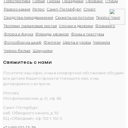
Перспектива
Перья
Пионы
Праздники
Прованс
Птицы
Разрез камня
Ретро
Санкт-Петербург
Спорт
Средства передвижения
Сюжеты на потолок
Трейси Ченг
Тропики, пальмовые листья
Улочки и дворики
Фламинго
Флора и фауна
Флюиды, мрамор
Фоны и текстуры
Фотообои на шкаф
Фэнтези
Цветы и узоры
Чернила
Черно-белые
Шинуазри
Свяжитесь с нами
Посетите наш офис, и мы в комфортной обстановке обсудим
все детали Вашего проекта! Напишите нам, и мы
договоримся о встрече.
Москва,
Мосфильмовская, д. 41, оф. 66
Санкт-Петербург,
наб. Обводного канала, д. 92
БЦ «Обводный», оф. 102-1, 102-5
+7 (495) 532-23-39