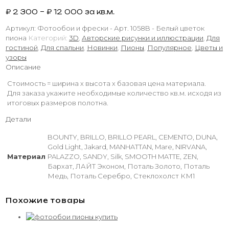
₽
2 300
–
₽
12 000
за кв.м.
Артикул:
Фотообои и фрески - Арт. 1058B - Белый цветок
пиона
Категорий:
3D
,
Авторские рисунки и иллюстрации
,
Для
гостиной
,
Для спальни
,
Новинки
,
Пионы
,
Популярное
,
Цветы и
узоры
Описание
Стоимость = ширина х высота х базовая цена материала.
Для заказа укажите необходимые количество кв.м. исходя из
итоговых размеров полотна.
Детали
BOUNTY, BRILLO, BRILLO PEARL, CEMENTO, DUNA,
Gold Light, Jakard, MANHATTAN, Mare, NIRVANA,
Материал
PALAZZO, SANDY, Silk, SMOOTH MATTE, ZEN,
Бархат, ЛАЙТ Эконом, Поталь Золото, Поталь
Медь, Поталь Серебро, Стеклохолст КМ1
Похожие товары