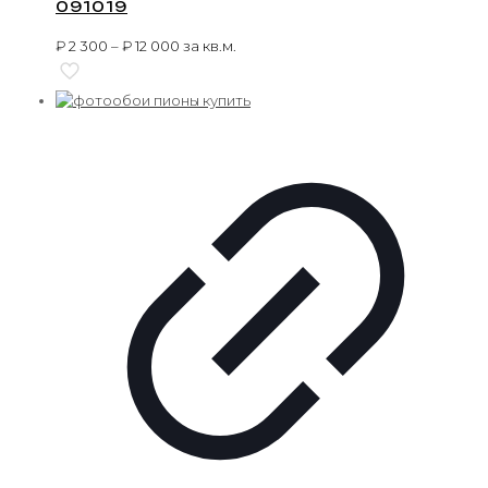
091019
₽
2 300
–
₽
12 000
за кв.м.