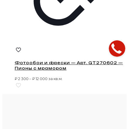
Фотообои и фрески — Арт. GT270602 —
Пионы с мрамором
₽
2 300
–
₽
12 000
за кв.м.