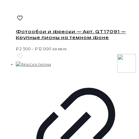
Фотообои и фрески — Арт. GT17091 —
Крупные пионы на темном фоне
₽
2 300
–
₽
12 000
за кв.м.