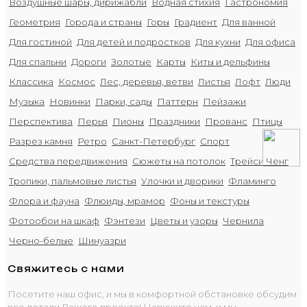
Воздушные шары, дирижабли
Водная стихия
Гастрономия
Геометрия
Города и страны
Горы
Градиент
Для ванной
Для гостиной
Для детей и подростков
Для кухни
Для офиса
Для спальни
Дороги
Золотые
Карты
Киты и дельфины
Классика
Космос
Лес, деревья, ветви
Листья
Лофт
Люди
Музыка
Новинки
Парки, сады
Паттерн
Пейзажи
Перспектива
Перья
Пионы
Праздники
Прованс
Птицы
Разрез камня
Ретро
Санкт-Петербург
Спорт
Средства передвижения
Сюжеты на потолок
Трейси Ченг
Тропики, пальмовые листья
Улочки и дворики
Фламинго
Флора и фауна
Флюиды, мрамор
Фоны и текстуры
Фотообои на шкаф
Фэнтези
Цветы и узоры
Чернила
Черно-белые
Шинуазри
Свяжитесь с нами
Посетите наш офис, и мы в комфортной обстановке обсудим
все детали Вашего проекта! Напишите нам, и мы