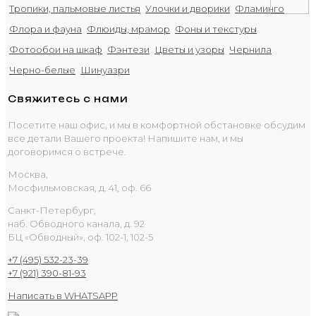
Тропики, пальмовые листья
Улочки и дворики
Фламинго
Флора и фауна
Флюиды, мрамор
Фоны и текстуры
Фотообои на шкаф
Фэнтези
Цветы и узоры
Чернила
Черно-белые
Шинуазри
Свяжитесь с нами
Посетите наш офис, и мы в комфортной обстановке обсудим
все детали Вашего проекта! Напишите нам, и мы
договоримся о встрече.
Москва,
Мосфильмовская, д. 41, оф. 66
Санкт-Петербург,
наб. Обводного канала, д. 92
БЦ «Обводный», оф. 102-1, 102-5
+7 (495) 532-23-39
+7 (921) 390-81-93
Написать в WHATSAPP