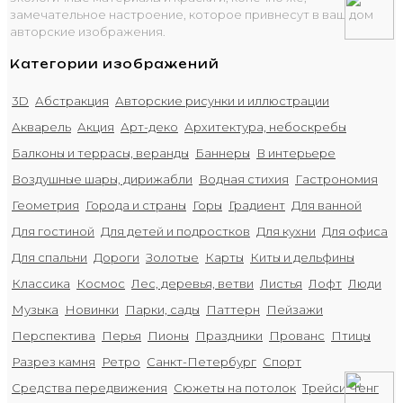
замечательное настроение, которое привнесут в ваш дом
авторские изображения.
Категории изображений
3D
Абстракция
Авторские рисунки и иллюстрации
Акварель
Акция
Арт-деко
Архитектура, небоскребы
Балконы и террасы, веранды
Баннеры
В интерьере
Воздушные шары, дирижабли
Водная стихия
Гастрономия
Геометрия
Города и страны
Горы
Градиент
Для ванной
Для гостиной
Для детей и подростков
Для кухни
Для офиса
Для спальни
Дороги
Золотые
Карты
Киты и дельфины
Классика
Космос
Лес, деревья, ветви
Листья
Лофт
Люди
Музыка
Новинки
Парки, сады
Паттерн
Пейзажи
Перспектива
Перья
Пионы
Праздники
Прованс
Птицы
Разрез камня
Ретро
Санкт-Петербург
Спорт
Средства передвижения
Сюжеты на потолок
Трейси Ченг