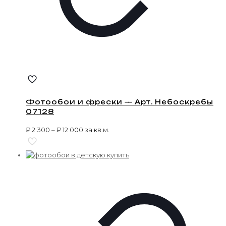
Фотообои и фрески — Арт. Небоскребы
07128
₽
2 300
–
₽
12 000
за кв.м.