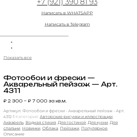
+7 (921) 390 81 93
Фотообои и фрески — Акварельный пейзаж
Написать в WHATSAPP
— Арт.1012а
Написать в Telegram
14.05.2023
Показать все
Фотообои и фрески —
Акварельный пейзаж — Арт.
4311
₽
2 300
–
₽
7 000
за кв.м.
Артикул:
Фотообои и фрески - Акварельный пейзаж - Арт.
4312-1
Категорий:
Авторские рисунки и иллюстрации
,
Акварель
,
Водная стихия
,
Для гостиной
,
Для кухни
,
Для
спальни
,
Новинки
,
Облака
,
Пейзажи
,
Популярное
Описание