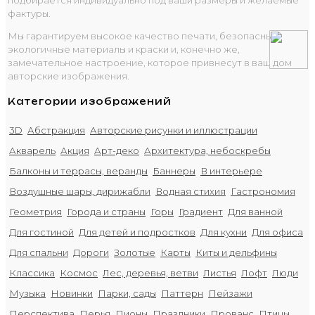
фактуры.
Мы гарантируем высокое качество печати, безопасные
экологичные материалы и краски и, конечно же,
замечательное настроение, которое привнесут в ваш дом
авторские изображения.
Категории изображений
3D
Абстракция
Авторские рисунки и иллюстрации
Акварель
Акция
Арт-деко
Архитектура, небоскребы
Балконы и террасы, веранды
Баннеры
В интерьере
Воздушные шары, дирижабли
Водная стихия
Гастрономия
Геометрия
Города и страны
Горы
Градиент
Для ванной
Для гостиной
Для детей и подростков
Для кухни
Для офиса
Для спальни
Дороги
Золотые
Карты
Киты и дельфины
Классика
Космос
Лес, деревья, ветви
Листья
Лофт
Люди
Музыка
Новинки
Парки, сады
Паттерн
Пейзажи
Перспектива
Перья
Пионы
Праздники
Прованс
Птицы