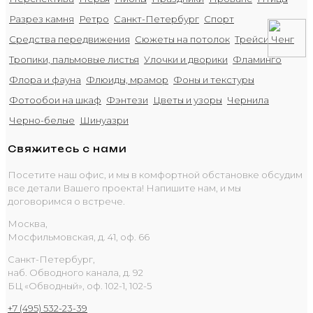
Разрез камня
Ретро
Санкт-Петербург
Спорт
Средства передвижения
Сюжеты на потолок
Трейси Ченг
Тропики, пальмовые листья
Улочки и дворики
Фламинго
Флора и фауна
Флюиды, мрамор
Фоны и текстуры
Фотообои на шкаф
Фэнтези
Цветы и узоры
Чернила
Черно-белые
Шинуазри
Свяжитесь с нами
Посетите наш офис, и мы в комфортной обстановке обсудим
все детали Вашего проекта! Напишите нам, и мы
договоримся о встрече.
Москва,
Мосфильмовская, д. 41, оф. 66
Санкт-Петербург,
наб. Обводного канала, д. 92
БЦ «Обводный», оф. 102-1, 102-5
+7 (495) 532-23-39