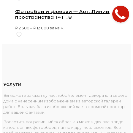
Фотообои и фрески — Арт. Линии
пространства 1411_8
₽
2 300
–
₽
12 000
за кв.м.
Услуги
Вы можете заказать у нас любой элемент декора для своего
дома с нанесенным изображением из авторской галереи
работ. Большая база изображений дает огромный простор
для вашей фантазии.
Воплотить понравившийся образ мы можем для вас в виде
качественных фотообоев, панно и других элементов. Все
подбирается индивидуально под ваши размеры и желаемые