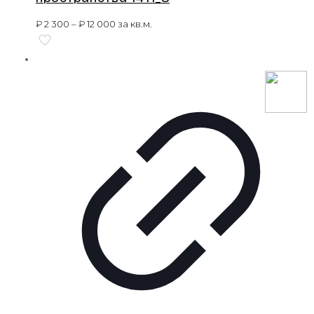
₽
2 300
–
₽
12 000
за кв.м.