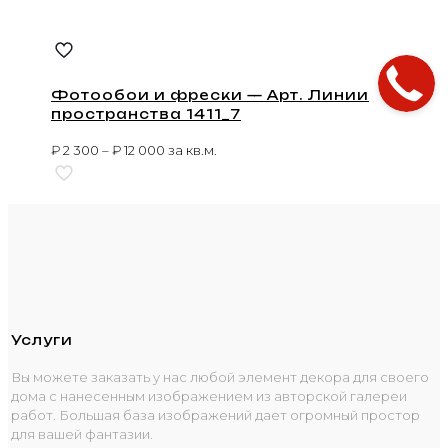
Фотообои и фрески — Арт. Линии
пространства 1411_7
₽
2 300
–
₽
12 000
за кв.м.
Услуги
Вы можете заказать у нас любой элемент декора для своего
дома с нанесенным изображением из авторской галереи
работ. Большая база изображений дает огромный простор
для вашей фантазии.