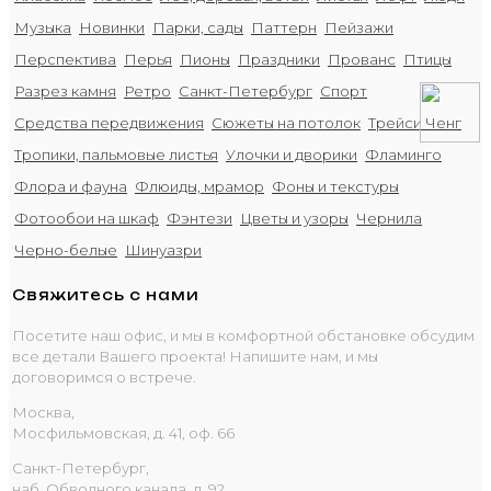
Музыка
Новинки
Парки, сады
Паттерн
Пейзажи
Перспектива
Перья
Пионы
Праздники
Прованс
Птицы
Разрез камня
Ретро
Санкт-Петербург
Спорт
Средства передвижения
Сюжеты на потолок
Трейси Ченг
Тропики, пальмовые листья
Улочки и дворики
Фламинго
Флора и фауна
Флюиды, мрамор
Фоны и текстуры
Фотообои на шкаф
Фэнтези
Цветы и узоры
Чернила
Черно-белые
Шинуазри
Свяжитесь с нами
Посетите наш офис, и мы в комфортной обстановке обсудим
все детали Вашего проекта! Напишите нам, и мы
договоримся о встрече.
Москва,
Мосфильмовская, д. 41, оф. 66
Санкт-Петербург,
наб. Обводного канала, д. 92