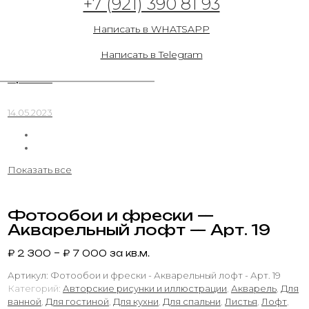
+7 (921) 390 81 93
14.05.2023
Написать в WHATSAPP
Написать в Telegram
Фотообои и фрески — Акварельный лофт —
Арт. 20
14.05.2023
Показать все
Фотообои и фрески —
Акварельный лофт — Арт. 19
₽
2 300
–
₽
7 000
за кв.м.
Артикул:
Фотообои и фрески - Акварельный лофт - Арт. 19
Категорий:
Авторские рисунки и иллюстрации
,
Акварель
,
Для
ванной
,
Для гостиной
,
Для кухни
,
Для спальни
,
Листья
,
Лофт
,