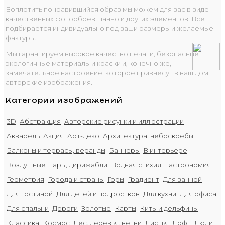
Воплотить понравившийся образ мы можем для вас в виде
качественных фотообоев, панно и других элементов. Все
подбирается индивидуально под ваши размеры и желаемые
фактуры.
Мы гарантируем высокое качество печати, безопасные
экологичные материалы и краски и, конечно же,
замечательное настроение, которое привнесут в ваш дом
авторские изображения.
Категории изображений
3D
Абстракция
Авторские рисунки и иллюстрации
Акварель
Акция
Арт-деко
Архитектура, небоскребы
Балконы и террасы, веранды
Баннеры
В интерьере
Воздушные шары, дирижабли
Водная стихия
Гастрономия
Геометрия
Города и страны
Горы
Градиент
Для ванной
Для гостиной
Для детей и подростков
Для кухни
Для офиса
Для спальни
Дороги
Золотые
Карты
Киты и дельфины
Классика
Космос
Лес, деревья, ветви
Листья
Лофт
Люди