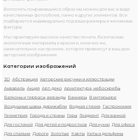
Воплотить понравившийся образ мы можем для вас в виде
качественных фотообоев, панно и других элементов. Все
подбирается индивидуально под ваши размеры и желаемые
фактуры.
Мы гарантируем высокое качество печати, безопасные
экологичные материалы и краски и, конечно же,
замечательное настроение, которое привнесут в ваш дом
авторские изображения.
Категории изображений
3D
Абстракция
Авторские рисунки и иллюстрации
Акварель
Акция
Арт-деко
Архитектура, небоскребы
Балконы и террасы, веранды
Баннеры
В интерьере
Воздушные шары, дирижабли
Водная стихия
Гастрономия
Геометрия
Города и страны
Горы
Градиент
Для ванной
Для гостиной
Для детей и подростков
Для кухни
Для офиса
Для спальни
Дороги
Золотые
Карты
Киты и дельфины