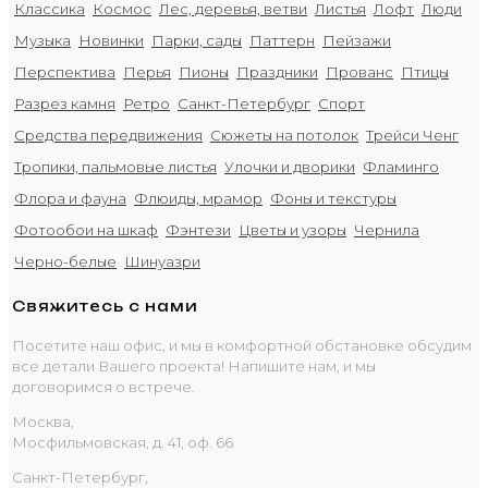
Классика
Космос
Лес, деревья, ветви
Листья
Лофт
Люди
Музыка
Новинки
Парки, сады
Паттерн
Пейзажи
Перспектива
Перья
Пионы
Праздники
Прованс
Птицы
Разрез камня
Ретро
Санкт-Петербург
Спорт
Средства передвижения
Сюжеты на потолок
Трейси Ченг
Тропики, пальмовые листья
Улочки и дворики
Фламинго
Флора и фауна
Флюиды, мрамор
Фоны и текстуры
Фотообои на шкаф
Фэнтези
Цветы и узоры
Чернила
Черно-белые
Шинуазри
Свяжитесь с нами
Посетите наш офис, и мы в комфортной обстановке обсудим
все детали Вашего проекта! Напишите нам, и мы
договоримся о встрече.
Москва,
Мосфильмовская, д. 41, оф. 66
Санкт-Петербург,