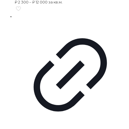
₽
2 300
–
₽
12 000
за кв.м.