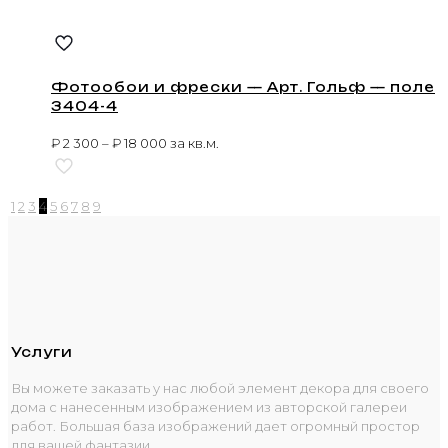
Фотообои и фрески — Арт. Гольф — поле
3404-4
₽
2 300
–
₽
18 000
за кв.м.
1
2
3
4
5
6
7
8
9
Услуги
Вы можете заказать у нас любой элемент декора для своего
дома с нанесенным изображением из авторской галереи
работ. Большая база изображений дает огромный простор
для вашей фантазии.