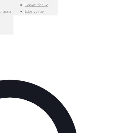
Черно-белые
 листья
Шинуазри