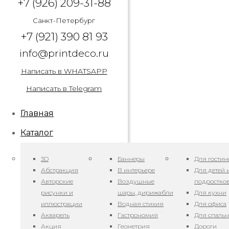
+7 (926) 209-31-88
Санкт-Петербург
+7 (921) 390 81 93
info@printdeco.ru
Написать в WHATSAPP
Написать в Telegram
Главная
Каталог
3D
Баннеры
Для гостин
Абстракция
В интерьере
Для детей 
Авторские
Воздушные
подростко
рисунки и
шары, дирижабли
Для кухни
иллюстрации
Водная стихия
Для офиса
Акварель
Гастрономия
Для спаль
Арт. Iines 31
Акция
Геометрия
Дороги