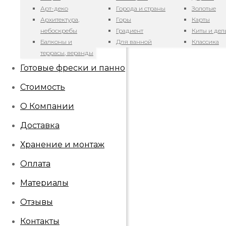
Арт-деко
Города и страны
Золотые
₽
2 300
–
₽
18 000
за
Архитектура,
Горы
Карты
небоскребы
Градиент
Киты и де
Балконы и
Для ванной
Классика
террасы, веранды
Готовые фрески и панно
Стоимость
О Компании
Доставка
Хранение и монтаж
Оплата
Материалы
Отзывы
Контакты