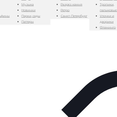
Музыка
Разрез камня
Тропики,
 кв.м.
Новинки
Ретро
пальмовые
льфины
Парки, сады
Санкт-Петербург
Улочки и
Паттерн
дворики
Фламинго