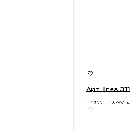
Арт. Iines 31
₽
2 300
–
₽
18 000
за