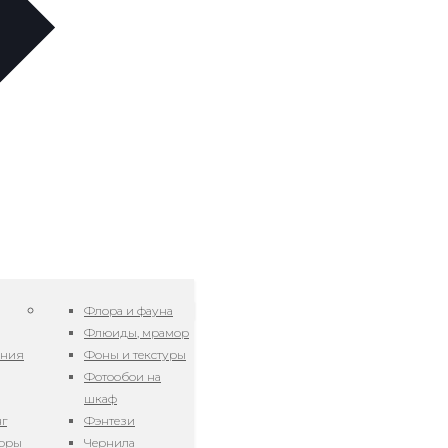
Флора и фауна
Флюиды, мрамор
ения
Фоны и текстуры
Фотообои на
шкаф
нг
Фэнтези
зоры
Чернила