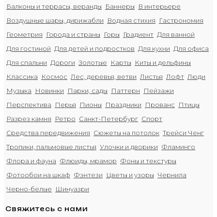
Балконы и террасы, веранды
Баннеры
В интерьере
Воздушные шары, дирижабли
Водная стихия
Гастрономия
Геометрия
Города и страны
Горы
Градиент
Для ванной
Для гостиной
Для детей и подростков
Для кухни
Для офиса
Для спальни
Дороги
Золотые
Карты
Киты и дельфины
Классика
Космос
Лес, деревья, ветви
Листья
Лофт
Люди
Музыка
Новинки
Парки, сады
Паттерн
Пейзажи
Перспектива
Перья
Пионы
Праздники
Прованс
Птицы
Разрез камня
Ретро
Санкт-Петербург
Спорт
Средства передвижения
Сюжеты на потолок
Трейси Ченг
Тропики, пальмовые листья
Улочки и дворики
Фламинго
Флора и фауна
Флюиды, мрамор
Фоны и текстуры
Фотообои на шкаф
Фэнтези
Цветы и узоры
Чернила
Черно-белые
Шинуазри
Свяжитесь с нами