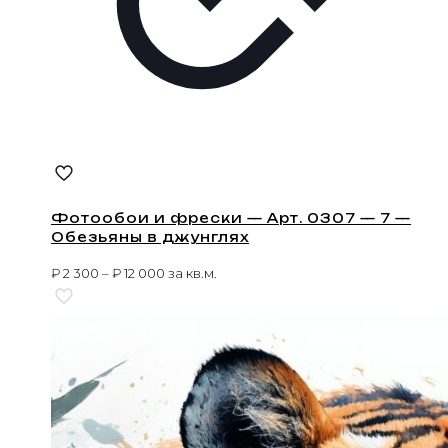
Фотообои и фрески — Арт. 0307 — 7 —
Обезьяны в джунглях
₽
2 300
–
₽
12 000
за кв.м.