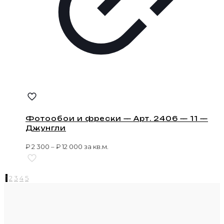
Фотообои и фрески — Арт. 2406 — 11 —
Джунгли
₽
2 300
–
₽
12 000
за кв.м.
1
2
3
4
5