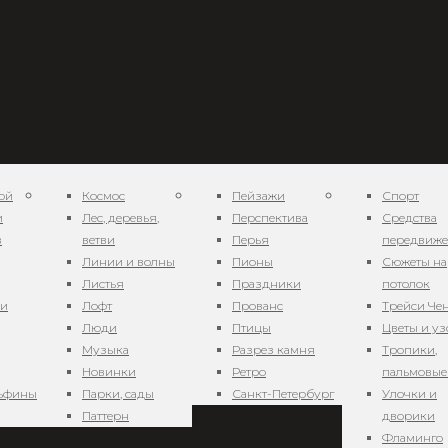
ой
Космос
Пейзажи
Спорт
и
Лес, деревья,
Перспектива
Средства
в
ветви
Перья
передвиж
Линии и волны
Пионы
Сюжеты на
рт. Жарки
Листья
Праздники
потолок
ни
Лофт
Прованс
Трейси Че
Люди
Птицы
Цветы и у
ропики 1
Музыка
Разрез камня
Тропики,
Новинки
Ретро
пальмовые
льфины
Парки, сады
Санкт-Петербург
Улочки и
Паттерн
дворики
Фламинго