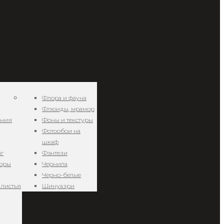
Флора и фауна
Флюиды, мрамор
ения
Фоны и текстуры
Фотообои на
е
шкаф
нг
Фэнтези
зоры
Чернила
Черно-белые
 листья
Шинуазри