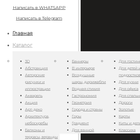
Написать в WHATSAPP
Написать в Telegram
Главная
Каталог
3D
Баннеры
Для гостин
Абстракция
В интерьере
Для детей 
Авторские
Воздушные
подростко
рисунки и
шары, дирижабли
Для кухни
А
иллюстрации
Водная стихия
Для офиса
Акварель
Гастрономия
Для спаль
Акция
Геометрия
Дороги
т
Арт-деко
Города и страны
Золотые
Архитектура,
Горы
Карты
небоскребы
Градиент
Киты и де
Балконы и
Для ванной
Классика
террасы, веранды