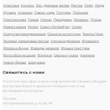
Классика
Космос
Лес, деревья, ветви
Листья
Лофт
Люди
Музыка
Новинки
Парки, сады
Паттерн
Пейзажи
Перспектива
Перья
Пионы
Праздники
Прованс
Птицы
Разрез камня
Ретро
Санкт-Петербург
Спорт
Средства передвижения
Сюжеты на потолок
Трейси Ченг
Тропики, пальмовые листья
Улочки и дворики
Фламинго
Флора и фауна
Флюиды, мрамор
Фоны и текстуры
Фотообои на шкаф
Фэнтези
Цветы и узоры
Чернила
Черно-белые
Шинуазри
Свяжитесь с нами
Посетите наш офис, и мы в комфортной обстановке обсудим
все детали Вашего проекта! Напишите нам, и мы
договоримся о встрече.
Москва,
Мосфильмовская, д. 41, оф. 66