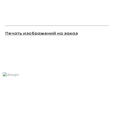
Печать изображений на заказ
Хотите вписать в интерьер
свое изображение?
Звоните: +7 (495) 532-23-39, +7 (926) 209-31-88, +7 (921) 390