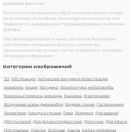
для вашей фантазии.
Воплотить понравившийся образ мы можем для вас в виде
качественных фотообоев, панно и других элементов. Все
подбирается индивидуально под ваши размеры и желаемые
фактуры.
Мы гарантируем высокое качество печати, безопасные
экологичные материалы и краски и, конечно же,
замечательное настроение, которое привнесут в ваш дом
авторские изображения.
Категории изображений
3D
Абстракция
Авторские рисунки и иллюстрации
Акварель
Акция
Арт-деко
Архитектура, небоскребы
Балконы и террасы, веранды
Баннеры
В интерьере
Воздушные шары, дирижабли
Водная стихия
Гастрономия
Геометрия
Города и страны
Горы
Градиент
Для ванной
Для гостиной
Для детей и подростков
Для кухни
Для офиса
Для спальни
Дороги
Золотые
Карты
Киты и дельфины