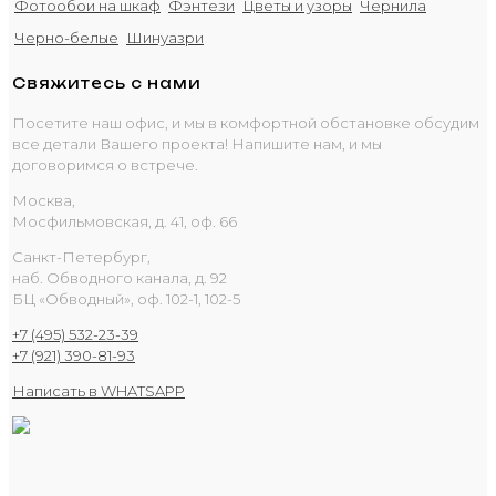
Фотообои на шкаф
Фэнтези
Цветы и узоры
Чернила
Черно-белые
Шинуазри
Свяжитесь с нами
Посетите наш офис, и мы в комфортной обстановке обсудим
все детали Вашего проекта! Напишите нам, и мы
договоримся о встрече.
Москва,
Мосфильмовская, д. 41, оф. 66
Санкт-Петербург,
наб. Обводного канала, д. 92
БЦ «Обводный», оф. 102-1, 102-5
+7 (495) 532-23-39
+7 (921) 390-81-93
Написать в WHATSAPP