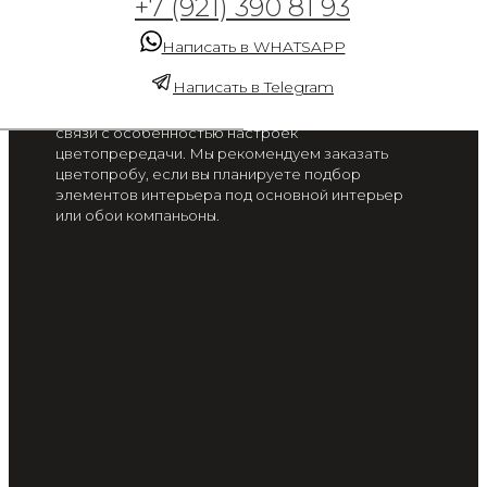
+7 (921) 390 81 93
глубине вод 1
Написать в WHATSAPP
от 2 300 руб. / м2
Написать в Telegram
Цвет на экране вашего смартфона или монитора
может отличаться от цвета готового изделия, в
связи с особенностью настроек
цветопрередачи. Мы рекомендуем заказать
цветопробу, если вы планируете подбор
элементов интерьера под основной интерьер
или обои компаньоны.