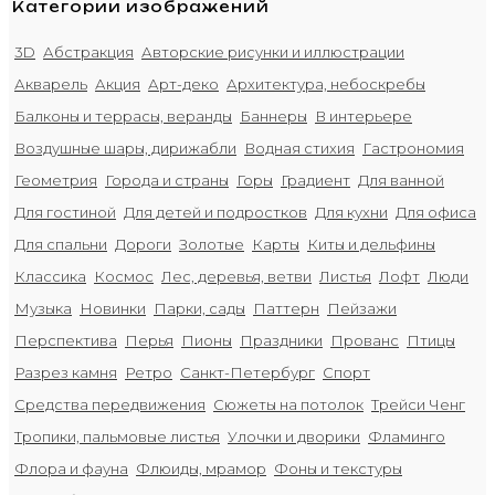
Категории изображений
3D
Абстракция
Авторские рисунки и иллюстрации
Акварель
Акция
Арт-деко
Архитектура, небоскребы
Балконы и террасы, веранды
Баннеры
В интерьере
Воздушные шары, дирижабли
Водная стихия
Гастрономия
Геометрия
Города и страны
Горы
Градиент
Для ванной
Для гостиной
Для детей и подростков
Для кухни
Для офиса
Для спальни
Дороги
Золотые
Карты
Киты и дельфины
Классика
Космос
Лес, деревья, ветви
Листья
Лофт
Люди
Музыка
Новинки
Парки, сады
Паттерн
Пейзажи
Перспектива
Перья
Пионы
Праздники
Прованс
Птицы
Разрез камня
Ретро
Санкт-Петербург
Спорт
Средства передвижения
Сюжеты на потолок
Трейси Ченг
Тропики, пальмовые листья
Улочки и дворики
Фламинго
Флора и фауна
Флюиды, мрамор
Фоны и текстуры