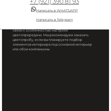
+7 (921) 390 81 93
над океаном 1704-7
Написать в WHATSAPP
от 2 300 руб. / м2
Написать в Telegram
Цвет на экране вашего смартфона или монитора
может отличаться от цвета готового изделия, в
связи с особенностью настроек
цветопрередачи. Мы рекомендуем заказать
цветопробу, если вы планируете подбор
элементов интерьера под основной интерьер
или обои компаньоны.