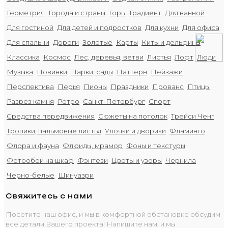
Геометрия
Города и страны
Горы
Градиент
Для ванной
Для гостиной
Для детей и подростков
Для кухни
Для офиса
Для спальни
Дороги
Золотые
Карты
Киты и дельфины
Классика
Космос
Лес, деревья, ветви
Листья
Лофт
Люди
Музыка
Новинки
Парки, сады
Паттерн
Пейзажи
Перспектива
Перья
Пионы
Праздники
Прованс
Птицы
Разрез камня
Ретро
Санкт-Петербург
Спорт
Средства передвижения
Сюжеты на потолок
Трейси Ченг
Тропики, пальмовые листья
Улочки и дворики
Фламинго
Флора и фауна
Флюиды, мрамор
Фоны и текстуры
Фотообои на шкаф
Фэнтези
Цветы и узоры
Чернила
Черно-белые
Шинуазри
Свяжитесь с нами
Посетите наш офис, и мы в комфортной обстановке обсудим
все детали Вашего проекта! Напишите нам, и мы