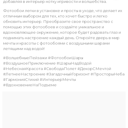
добавляя в интерьер нотку игривости и волшебства.
Фотообои легки в установке и просты в уходе, что делает их
отличным выбором для тех, кто хочет быстро и легко
обновить интерьер. Преобразите свое пространство с
помощью этих фотообоев и создайте уникальное и
вдохновляющее окружение, которое будет радовать глаз и
поднимать настроение каждый день. Откройте дверь в мир
мечты и красоты с фотообоями с воздушными шарами
летящими над водой!
#ВолшебныеПейзажи #ФотообоиШары
#ВоздушноеПриключение #ШарыНадВодой
#НебеснаяКрасота #СвободаПолет #ДекорСМечтой
#ЛетнееНастроение #ЗагадочныйГоризонт #ПросторыНеба
#ГармонияСтихий #ИнтерьерМечты
#ВдохновениеНаПодъеме