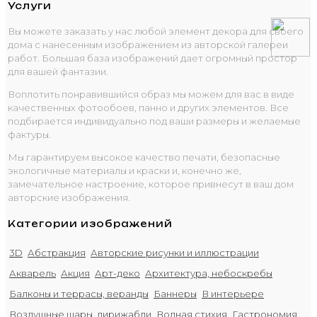
Услуги
Вы можете заказать у нас любой элемент декора для своего
дома с нанесенным изображением из авторской галереи
работ. Большая база изображений дает огромный простор
для вашей фантазии.
Воплотить понравившийся образ мы можем для вас в виде
качественных фотообоев, панно и других элементов. Все
подбирается индивидуально под ваши размеры и желаемые
фактуры.
Мы гарантируем высокое качество печати, безопасные
экологичные материалы и краски и, конечно же,
замечательное настроение, которое привнесут в ваш дом
авторские изображения.
Категории изображений
3D
Абстракция
Авторские рисунки и иллюстрации
Акварель
Акция
Арт-деко
Архитектура, небоскребы
Балконы и террасы, веранды
Баннеры
В интерьере
Воздушные шары, дирижабли
Водная стихия
Гастрономия