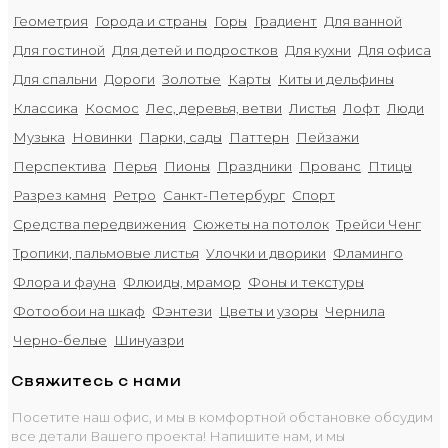
Геометрия
Города и страны
Горы
Градиент
Для ванной
Для гостиной
Для детей и подростков
Для кухни
Для офиса
Для спальни
Дороги
Золотые
Карты
Киты и дельфины
Классика
Космос
Лес, деревья, ветви
Листья
Лофт
Люди
Музыка
Новинки
Парки, сады
Паттерн
Пейзажи
Перспектива
Перья
Пионы
Праздники
Прованс
Птицы
Разрез камня
Ретро
Санкт-Петербург
Спорт
Средства передвижения
Сюжеты на потолок
Трейси Ченг
Тропики, пальмовые листья
Улочки и дворики
Фламинго
Флора и фауна
Флюиды, мрамор
Фоны и текстуры
Фотообои на шкаф
Фэнтези
Цветы и узоры
Чернила
Черно-белые
Шинуазри
Свяжитесь с нами
Посетите наш офис, и мы в комфортной обстановке обсудим
все детали Вашего проекта! Напишите нам, и мы