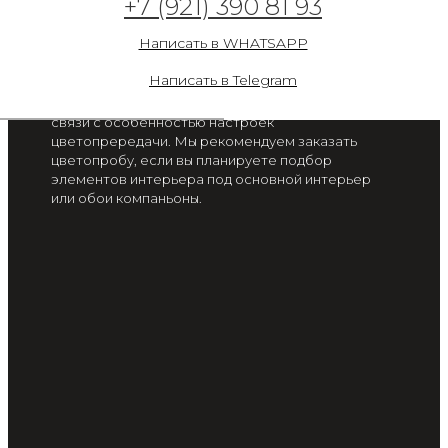
+7 (921) 390 81 93
полянка 2891-4
Написать в WHATSAPP
от 2 300 руб. / м2
Написать в Telegram
Цвет на экране вашего смартфона или монитора
может отличаться от цвета готового изделия, в
связи с особенностью настроек
цветопрередачи. Мы рекомендуем заказать
цветопробу, если вы планируете подбор
элементов интерьера под основной интерьер
или обои компаньоны.