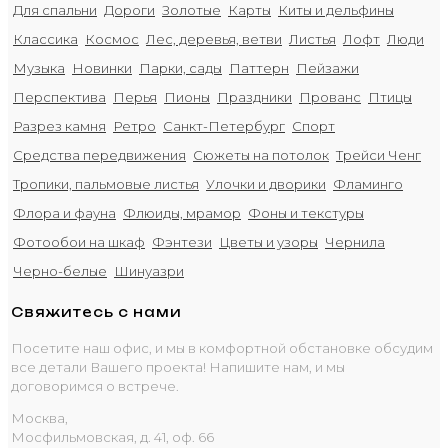
Для спальни
Дороги
Золотые
Карты
Киты и дельфины
Классика
Космос
Лес, деревья, ветви
Листья
Лофт
Люди
Музыка
Новинки
Парки, сады
Паттерн
Пейзажи
Перспектива
Перья
Пионы
Праздники
Прованс
Птицы
Разрез камня
Ретро
Санкт-Петербург
Спорт
Средства передвижения
Сюжеты на потолок
Трейси Ченг
Тропики, пальмовые листья
Улочки и дворики
Фламинго
Флора и фауна
Флюиды, мрамор
Фоны и текстуры
Фотообои на шкаф
Фэнтези
Цветы и узоры
Чернила
Черно-белые
Шинуазри
Свяжитесь с нами
Посетите наш офис, и мы в комфортной обстановке обсудим
все детали Вашего проекта! Напишите нам, и мы
договоримся о встрече.
Москва,
Мосфильмовская, д. 41, оф. 66