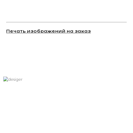
Печать изображений на заказ
Хотите вписать в интерьер
свое изображение?
Звоните: +7 (495) 532-23-39, +7 (926) 209-31-88, +7 (921) 390
81 93