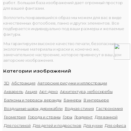
работ. Большая база изображений дает огромный простор
для вашей фантазии.
Воплотить понравившийся образ мы можем для вас в виде
качественных фотообоев, панно и других элементов. Все
подбирается индивидуально под ваши размеры и желаемые
фактуры.
Мы гарантируем высокое качество печати, безопасные
экологичные материалы и краски и, конечно же,
замечательное настроение, которое привнесут в ваш дом
авторские изображения.
Категории изображений
3D
Абстракция
Авторские рисунки и иллюстрации
Акварель
Акция
Арт-деко
Архитектура, небоскребы
Балконы и террасы, веранды
Баннеры
В интерьере
Воздушные шары, дирижабли
Водная стихия
Гастрономия
Геометрия
Города и страны
Горы
Градиент
Для ванной
Для гостиной
Для детей и подростков
Для кухни
Для офиса