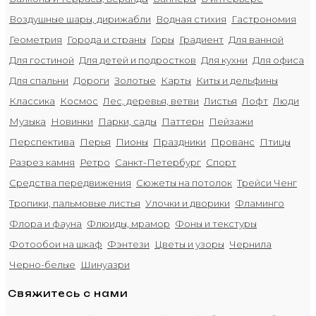
Воздушные шары, дирижабли
Водная стихия
Гастрономия
Геометрия
Города и страны
Горы
Градиент
Для ванной
Для гостиной
Для детей и подростков
Для кухни
Для офиса
Для спальни
Дороги
Золотые
Карты
Киты и дельфины
Классика
Космос
Лес, деревья, ветви
Листья
Лофт
Люди
Музыка
Новинки
Парки, сады
Паттерн
Пейзажи
Перспектива
Перья
Пионы
Праздники
Прованс
Птицы
Разрез камня
Ретро
Санкт-Петербург
Спорт
Средства передвижения
Сюжеты на потолок
Трейси Ченг
Тропики, пальмовые листья
Улочки и дворики
Фламинго
Флора и фауна
Флюиды, мрамор
Фоны и текстуры
Фотообои на шкаф
Фэнтези
Цветы и узоры
Чернила
Черно-белые
Шинуазри
Свяжитесь с нами