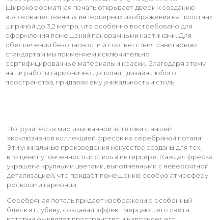
Широкоформатная печать открывает двери к созданию
высококачественных интерьерных изображений на полотнах
шириной до 3,2 метра, что особенно востребовано для
оформления помещений панорамными картинами. Для
обеспечения безопасности и соответствия санитарным
стандартам мы применяем исключительно
сертифицированные материалы и краски. Благодаря этому
наши работы гармонично дополнят дизайн любого
пространства, придавая ему уникальность и стиль.
Погрузитесь в мир изысканной эстетики с нашей
эксклюзивной коллекцией фресок на серебряной потали!
Эти уникальные произведения искусства созданы для тех,
кто ценит утонченность и стиль в интерьере. Каждая фреска
украшена крупными цветами, выполненными с невероятной
детализацией, что придаёт помещению особую атмосферу
роскоши и гармонии.
Серебряная поталь придает изображению особенный
блеск и глубину, создавая эффект мерцающего света,
который оживляет пространство и наполняет его