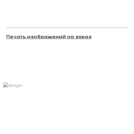
Печать изображений на заказ
Хотите вписать в интерьер
свое изображение?
Звоните: +7 (495) 532-23-39, +7 (926) 209-31-88, +7 (921) 390