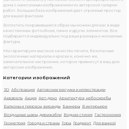
дома с нанесенным изображением из авторской галереи
работ. Большая база изображений дает огромный простор
для вашей фантазии.
Воплотить понравившийся образ мы можем для вас в виде
качественных фотообоев, панно и других элементов. Все
подбирается индивидуально под ваши размеры и желаемые
фактуры.
Мы гарантируем высокое качество печати, безопасные
экологичные материалы и краски и, конечно же,
замечательное настроение, которое привнесут в ваш дом
авторские изображения.
Категории изображений
3D
Абстракция
Авторские рисунки и иллюстрации
Акварель
Акция
Арт-деко
Архитектура, небоскребы
Балконы и террасы, веранды
Баннеры
В интерьере
Воздушные шары, дирижабли
Водная стихия
Гастрономия
Геометрия
Города и страны
Горы
Градиент
Для ванной