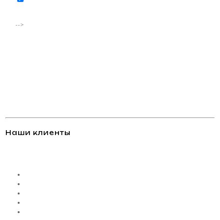
соответствии с
политикой конфиденциальности
-->
Наши клиенты