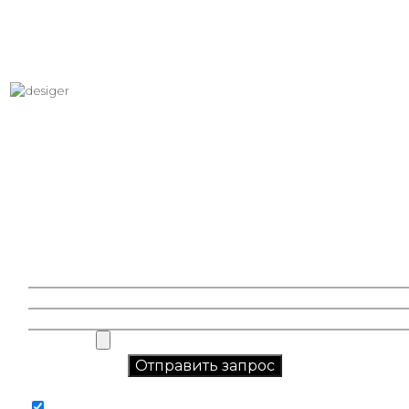
Хотите вписать в интерьер
свое изображение?
Звоните: +7 (495) 532-23-39, +7 (926) 209-31-88, +7 (921) 390
81 93
Соглашаюсь на обработку персональных данных в