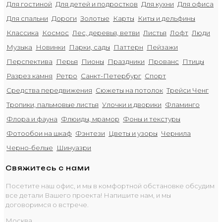
Для гостиной
Для детей и подростков
Для кухни
Для офиса
Для спальни
Дороги
Золотые
Карты
Киты и дельфины
Классика
Космос
Лес, деревья, ветви
Листья
Лофт
Люди
Музыка
Новинки
Парки, сады
Паттерн
Пейзажи
Перспектива
Перья
Пионы
Праздники
Прованс
Птицы
Разрез камня
Ретро
Санкт-Петербург
Спорт
Средства передвижения
Сюжеты на потолок
Трейси Ченг
Тропики, пальмовые листья
Улочки и дворики
Фламинго
Флора и фауна
Флюиды, мрамор
Фоны и текстуры
Фотообои на шкаф
Фэнтези
Цветы и узоры
Чернила
Черно-белые
Шинуазри
Свяжитесь с нами
Посетите наш офис, и мы в комфортной обстановке обсудим
все детали Вашего проекта! Напишите нам, и мы
договоримся о встрече.
Москва,