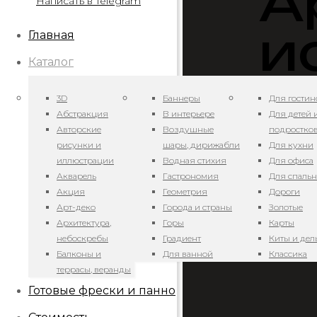
А
Написать в Telegram
и
Главная
Каталог
3D
Баннеры
Для гостин
Абстракция
В интерьере
Для детей 
Авторские
Воздушные
подростко
рисунки и
шары, дирижабли
Для кухни
иллюстрации
Водная стихия
Для офиса
Акварель
Гастрономия
Для спаль
Цвет на эк
Акция
Геометрия
Дороги
особеннос
Арт-деко
Города и страны
Золотые
элементов
Архитектура,
Горы
Карты
небоскребы
Градиент
Киты и де
Балконы и
Для ванной
Классика
террасы, веранды
Готовые фрески и панно