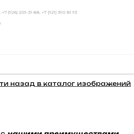
 +7 (926) 209-31-88, +7 (921) 390 81 93
u
ти назад в каталог изображений
 с
нашими преимуществами