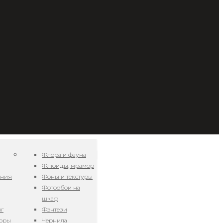
Флора и фауна
Флюиды, мрамор
ения
Фоны и текстуры
Фотообои на
шкаф
нг
Фэнтези
зоры
Чернила