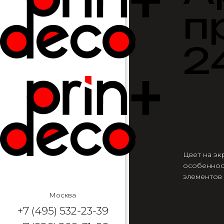
п
2
Цвет на эк
особеннос
элементов
Москва
+7 (495) 532-23-39