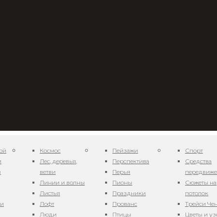
ой
Космос
Пейзажи
Спорт
и
Лес, деревья,
Перспектива
Средства
в
ветви
Перья
передвиж
твы 0812_4
Линии и волны
Пионы
Сюжеты на
Листья
Праздники
потолок
ни
Лофт
Прованс
Трейси Че
Люди
Птицы
Цветы и у