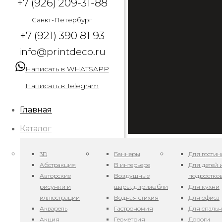
+7 (926) 209-31-88
Санкт-Петербург
+7 (921) 390 81 93
info@printdeco.ru
Написать в WHATSAPP
Написать в Telegram
Главная
Каталог
3D
Баннеры
Для гостин
Абстракция
В интерьере
Для детей 
Авторские
Воздушные
подростко
Арт. Симфония лис
рисунки и
шары, дирижабли
Для кухни
иллюстрации
Водная стихия
Для офиса
06.12.2024
Акварель
Гастрономия
Для спаль
Акция
Геометрия
Дороги