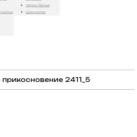
Черно-белые
 листья
Шинуазри
 прикосновение 2411_5