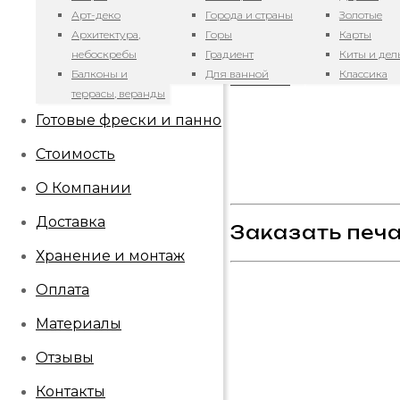
Арт-деко
Города и страны
Золотые
Арт. Акварельные г
Архитектура,
Горы
Карты
небоскребы
Градиент
Киты и де
Балконы и
Для ванной
Классика
26.11.2024
террасы, веранды
Готовые фрески и панно
Стоимость
О Компании
Доставка
Заказать печа
Хранение и монтаж
Оплата
Материалы
Отзывы
Контакты