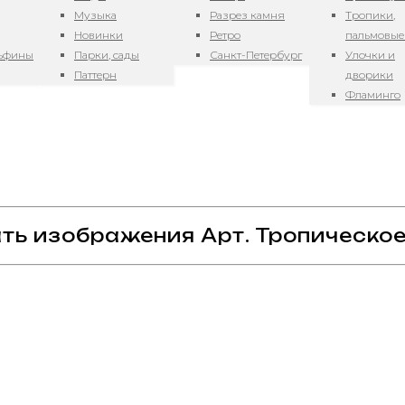
Музыка
Разрез камня
Тропики,
оры 2811_1
Новинки
Ретро
пальмовые
льфины
Парки, сады
Санкт-Петербург
Улочки и
Паттерн
дворики
Фламинго
ть изображения Арт. Тропическое