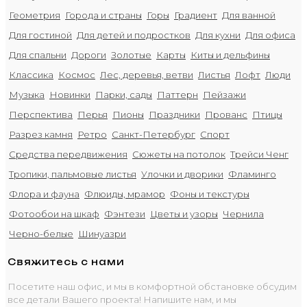
Геометрия
Города и страны
Горы
Градиент
Для ванной
Для гостиной
Для детей и подростков
Для кухни
Для офиса
Для спальни
Дороги
Золотые
Карты
Киты и дельфины
Классика
Космос
Лес, деревья, ветви
Листья
Лофт
Люди
Музыка
Новинки
Парки, сады
Паттерн
Пейзажи
Перспектива
Перья
Пионы
Праздники
Прованс
Птицы
Разрез камня
Ретро
Санкт-Петербург
Спорт
Средства передвижения
Сюжеты на потолок
Трейси Ченг
Тропики, пальмовые листья
Улочки и дворики
Фламинго
Флора и фауна
Флюиды, мрамор
Фоны и текстуры
Фотообои на шкаф
Фэнтези
Цветы и узоры
Чернила
Черно-белые
Шинуазри
Свяжитесь с нами
Посетите наш офис, и мы в комфортной обстановке обсудим
все детали Вашего проекта! Напишите нам, и мы