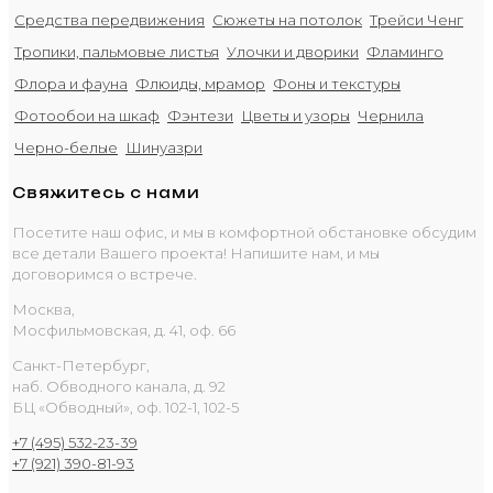
Средства передвижения
Сюжеты на потолок
Трейси Ченг
Тропики, пальмовые листья
Улочки и дворики
Фламинго
Флора и фауна
Флюиды, мрамор
Фоны и текстуры
Фотообои на шкаф
Фэнтези
Цветы и узоры
Чернила
Черно-белые
Шинуазри
Свяжитесь с нами
Посетите наш офис, и мы в комфортной обстановке обсудим
все детали Вашего проекта! Напишите нам, и мы
договоримся о встрече.
Москва,
Мосфильмовская, д. 41, оф. 66
Санкт-Петербург,
наб. Обводного канала, д. 92
БЦ «Обводный», оф. 102-1, 102-5
+7 (495) 532-23-39
+7 (921) 390-81-93