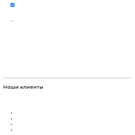
Соглашаюсь на обработку персональных данных в
соответствии с
политикой конфиденциальности
-->
Наши клиенты