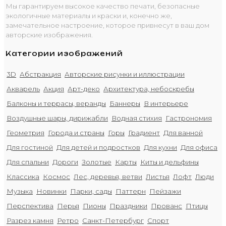
Мы гарантируем высокое качество печати, безопасные
экологичные материалы и краски и, конечно же,
замечательное настроение, которое привнесут в ваш дом
авторские изображения.
Категории изображений
3D
Абстракция
Авторские рисунки и иллюстрации
Акварель
Акция
Арт-деко
Архитектура, небоскребы
Балконы и террасы, веранды
Баннеры
В интерьере
Воздушные шары, дирижабли
Водная стихия
Гастрономия
Геометрия
Города и страны
Горы
Градиент
Для ванной
Для гостиной
Для детей и подростков
Для кухни
Для офиса
Для спальни
Дороги
Золотые
Карты
Киты и дельфины
Классика
Космос
Лес, деревья, ветви
Листья
Лофт
Люди
Музыка
Новинки
Парки, сады
Паттерн
Пейзажи
Перспектива
Перья
Пионы
Праздники
Прованс
Птицы
Разрез камня
Ретро
Санкт-Петербург
Спорт