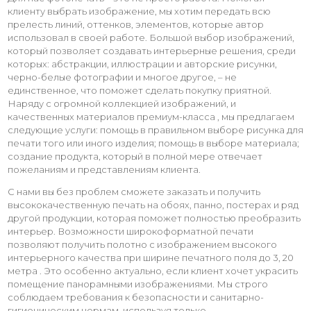
клиенту выбрать изображение, мы хотим передать всю
прелесть линий, оттенков, элементов, которые автор
использовал в своей работе. Большой выбор изображений,
который позволяет создавать интерьерные решения, среди
которых: абстракции, иллюстрации и авторские рисунки,
черно-белые фотографии и многое другое, – не
единственное, что поможет сделать покупку приятной.
Наряду с огромной коллекцией изображений, и
качественных материалов премиум-класса , мы предлагаем
следующие услуги: помощь в правильном выборе рисунка для
печати того или иного изделия; помощь в выборе материала;
создание продукта, который в полной мере отвечает
пожеланиям и представлениям клиента.
С нами вы без проблем сможете заказать и получить
высококачественную печать на обоях, панно, постерах и ряд
другой продукции, которая поможет полностью преобразить
интерьер. Возможности широкоформатной печати
позволяют получить полотно с изображением высокого
интерьерного качества при ширине печатного поля до 3, 20
метра . Это особенно актуально, если клиент хочет украсить
помещение панорамными изображениями. Мы строго
соблюдаем требования к безопасности и санитарно-
гигиеническим нормам, используя только