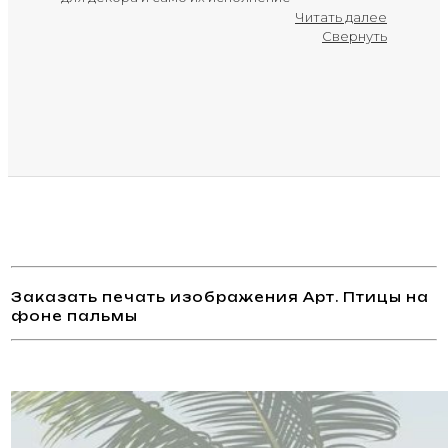
предоставляют фантазии и руке художника
Читать далее
большую свободу, позволяют ему - как, может
Свернуть
быть, ни в каком ином труде - высказывать свою
индивидуальность. В нашей виртуальной
галерее вы можете познакомиться с
современными тенденциями в области
фотографии и выбрать понравившееся
изображение для украшения своего
интерьера. Может быть, вы целенаправленно
ищете изображение определенной тематики
под настроение и декор помещения – тогда
для облегчения поиска мы рекомендуем
изучать изображения по тематическим
разделам. А можно идти от обратного – просто
смотреть все авторские работы, выбрать из
Заказать печать изображения Арт. Птицы на
галереи изображение, которое «отзывается»
фоне пальмы
вашей душе, и сделать его основой для
создания дизайна, центровым элементом
помещения. В любом случае, мы уверены, наша
большая база авторских работ позволит найти
именно то, что вам понравится.