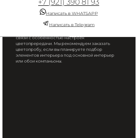
+7 (921) 390 81 93
птица 3
Написать в WHATSAPP
от 2 300 руб. / м2
Написать в Telegram
Цвет на экране вашего смартфона или монитора
может отличаться от цвета готового изделия, в
связи с особенностью настроек
цветопрередачи. Мы рекомендуем заказать
цветопробу, если вы планируете подбор
элементов интерьера под основной интерьер
или обои компаньоны.