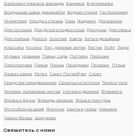
Балконы и террасы, веранды
Баннеры
В интерьере
Воздушные шары, дирижабли
Водная стихия
Гастрономия
Геометрия
Города и страны
Горы
Градиент
Для ванной
Для гостиной
Для детей и подростков
Для кухни
Для офиса
Для спальни
Дороги
Золотые
Карты
Киты и дельфины
Классика
Космос
Лес, деревья, ветви
Листья
Лофт
Люди
Музыка
Новинки
Парки, сады
Паттерн
Пейзажи
Перспектива
Перья
Пионы
Праздники
Прованс
Птицы
Разрез камня
Ретро
Санкт-Петербург
Спорт
Средства передвижения
Сюжеты на потолок
Трейси Ченг
Тропики, пальмовые листья
Улочки и дворики
Фламинго
Флора и фауна
Флюиды, мрамор
Фоны и текстуры
Фотообои на шкаф
Фэнтези
Цветы и узоры
Чернила
Черно-белые
Шинуазри
Свяжитесь с нами