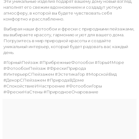
Эти уникальные изделия подарят вашему дому новый взгляд,
наполнят его свежим вдохновением и создадут уютную
атмосферу, в которой вы будете чувствовать себя
комфортно и расслабленно.
Выбирая наши фотообои и фрески с природными пейзажами,
вы выбираете красоту, гармонию и уют для вашего дома.
Погрузитесь в мир природной красоты и создайте
уникальный интерьер, который будет радовать вас каждый
день.
#ГорныйПейзаж #ПрибрежныеФотообои #ГорыИМоре
#ФотообоиПейзаж #ФрескиПрирода
#ИнтерьерСПейзажем #ЭстетикаГор #МорскойВид
#ДекорСПейзажем #ПриродаВДоме
#СпокойствиеИНастроение #ФотообоиГоры
#ФрескиНаСтены #ПриродноеОчарование