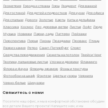
Геометрия
Города и страны
Горы
Градиент
Для ванной
Для гостиной
Для детей и подростков
Для кухни
Для офиса
Для спальни
Дороги
Золотые
Карты
Киты и дельфины
Классика
Космос
Лес, деревья, ветви
Листья
Лофт
Люди
Музыка
Новинки
Парки, сады
Паттерн
Пейзажи
Перспектива
Перья
Пионы
Праздники
Прованс
Птицы
Разрез камня
Ретро
Санкт-Петербург
Спорт
Средства передвижения
Сюжеты на потолок
Трейси Ченг
Тропики, пальмовые листья
Улочки и дворики
Фламинго
Флора и фауна
Флюиды, мрамор
Фоны и текстуры
Фотообои на шкаф
Фэнтези
Цветы и узоры
Чернила
Черно-белые
Шинуазри
Свяжитесь с нами
Посетите наш офис, и мы в комфортной обстановке обсудим
все детали Вашего проекта! Напишите нам, и мы