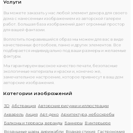
Услуги
Вы можете заказать у нас любой элемент декора для своего
дома с нанесенным изображением из авторской галереи
работ. Большая база изображений дает огромный простор
для вашей фантазии.
Воплотить понравившийся образ мы можем для вас в виде
качественных фотообоев, панно и других элементов. Все
подбирается индивидуально под ваши размеры и желаемые
фактуры.
Мы гарантируем высокое качество печати, безопасные
экологичные материалы и краски и, конечно же,
замечательное настроение, которое привнесут в ваш дом
авторские изображения.
Категории изображений
3D
Абстракция
Авторские рисунки и иллюстрации
Акварель
Акция
Арт-деко
Архитектура, небоскребы
Балконы и террасы, веранды
Баннеры
В интерьере
Воздушные шары, дирижабли
Водная стихия
Гастрономия