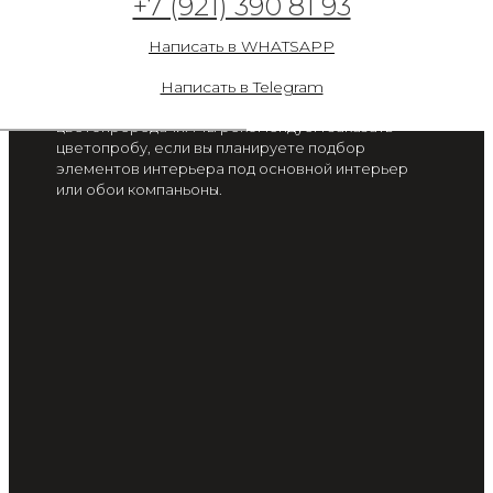
+7 (921) 390 81 93
от 2 300 руб. / м2
Написать в WHATSAPP
Цвет на экране вашего смартфона или монитора
может отличаться от цвета готового изделия, в
Написать в Telegram
связи с особенностью настроек
цветопрередачи. Мы рекомендуем заказать
цветопробу, если вы планируете подбор
элементов интерьера под основной интерьер
или обои компаньоны.