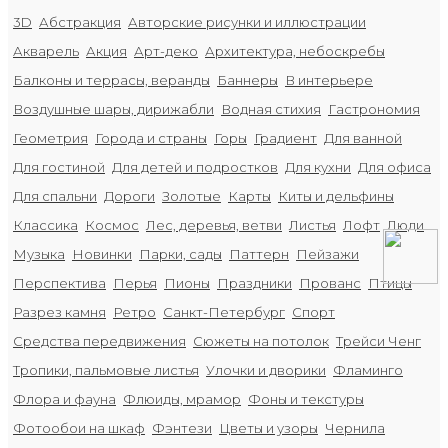
3D
Абстракция
Авторские рисунки и иллюстрации
Акварель
Акция
Арт-деко
Архитектура, небоскребы
Балконы и террасы, веранды
Баннеры
В интерьере
Воздушные шары, дирижабли
Водная стихия
Гастрономия
Геометрия
Города и страны
Горы
Градиент
Для ванной
Для гостиной
Для детей и подростков
Для кухни
Для офиса
Для спальни
Дороги
Золотые
Карты
Киты и дельфины
Классика
Космос
Лес, деревья, ветви
Листья
Лофт
Люди
Музыка
Новинки
Парки, сады
Паттерн
Пейзажи
Перспектива
Перья
Пионы
Праздники
Прованс
Птицы
Разрез камня
Ретро
Санкт-Петербург
Спорт
Средства передвижения
Сюжеты на потолок
Трейси Ченг
Тропики, пальмовые листья
Улочки и дворики
Фламинго
Флора и фауна
Флюиды, мрамор
Фоны и текстуры
Фотообои на шкаф
Фэнтези
Цветы и узоры
Чернила