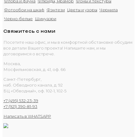
Флора и фауна
Флюиды, мрамор
Фоны и текстуры
Фотообои на шкаф
Фэнтези
Цветы и узоры
Чернила
Черно-белые
Шинуазри
Свяжитесь с нами
Посетите наш офис, и мы в комфортной обстановке обсудим
все детали Вашего проекта! Напишите нам, и мы
договоримся о встрече.
Москва,
Мосфильмовская, д. 41, оф. 66
Санкт-Петербург,
наб. Обводного канала, д. 92
БЦ «Обводный», оф. 102-1, 102-5
+7 (495) 532-23-39
+7 (921) 390-81-93
Написать в WHATSAPP