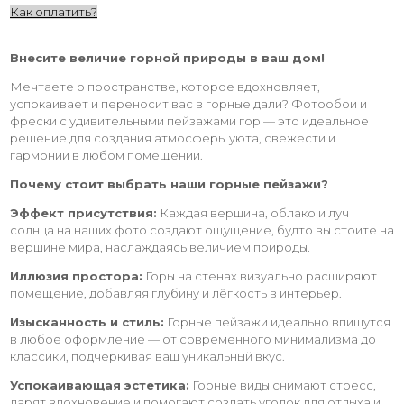
Как оплатить?
Внесите величие горной природы в ваш дом!
Мечтаете о пространстве, которое вдохновляет,
успокаивает и переносит вас в горные дали? Фотообои и
фрески с удивительными пейзажами гор — это идеальное
решение для создания атмосферы уюта, свежести и
гармонии в любом помещении.
Почему стоит выбрать наши горные пейзажи?
Эффект присутствия:
Каждая вершина, облако и луч
солнца на наших фото создают ощущение, будто вы стоите на
вершине мира, наслаждаясь величием природы.
Иллюзия простора:
Горы на стенах визуально расширяют
помещение, добавляя глубину и лёгкость в интерьер.
Изысканность и стиль:
Горные пейзажи идеально впишутся
в любое оформление — от современного минимализма до
классики, подчёркивая ваш уникальный вкус.
Успокаивающая эстетика:
Горные виды снимают стресс,
дарят вдохновение и помогают создать уголок для отдыха и