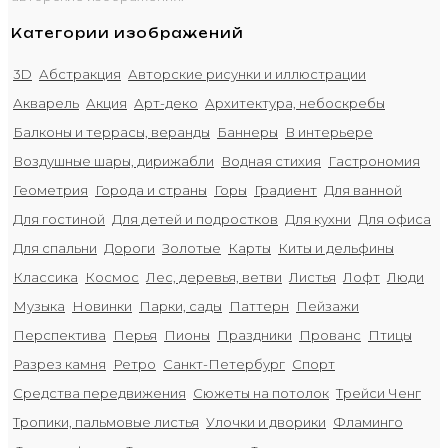
Категории изображений
3D
Абстракция
Авторские рисунки и иллюстрации
Акварель
Акция
Арт-деко
Архитектура, небоскребы
Балконы и террасы, веранды
Баннеры
В интерьере
Воздушные шары, дирижабли
Водная стихия
Гастрономия
Геометрия
Города и страны
Горы
Градиент
Для ванной
Для гостиной
Для детей и подростков
Для кухни
Для офиса
Для спальни
Дороги
Золотые
Карты
Киты и дельфины
Классика
Космос
Лес, деревья, ветви
Листья
Лофт
Люди
Музыка
Новинки
Парки, сады
Паттерн
Пейзажи
Перспектива
Перья
Пионы
Праздники
Прованс
Птицы
Разрез камня
Ретро
Санкт-Петербург
Спорт
Средства передвижения
Сюжеты на потолок
Трейси Ченг
Тропики, пальмовые листья
Улочки и дворики
Фламинго