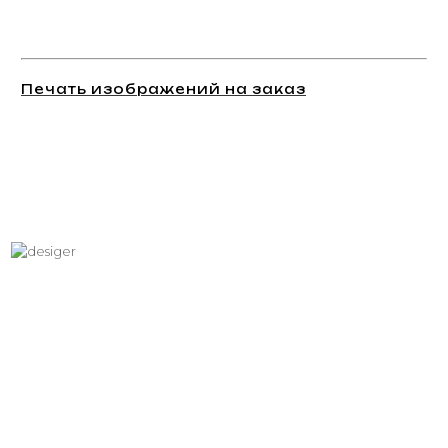
Печать изображений на заказ
Хотите вписать в интерьер
свое изображение?
Звоните: +7 (495) 532-23-39, +7 (926) 209-31-88, +7 (921) 390
81 93