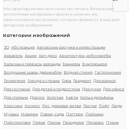
Мы гарантируем высокое качество печати, безопасные
экологичные материалы и краски и, конечно же,
замечательное настроение, которое привнесут в ваш дом
авторские изображения.
Категории изображений
3D
Абстракция
Авторские рисунки и иллюстрации
Акварель
Акция
Арт-деко
Архитектура, небоскребы
Балконы и террасы, веранды
Баннеры
В интерьере
Воздушные шары, дирижабли
Водная стихия
Гастрономия
Геометрия
Города и страны
Горы
Градиент
Для ванной
Для гостиной
Для детей и подростков
Для кухни
Для офиса
Для спальни
Дороги
Золотые
Карты
Киты и дельфины
Классика
Космос
Лес, деревья, ветви
Листья
Лофт
Люди
Музыка
Новинки
Парки, сады
Паттерн
Пейзажи
Перспектива
Перья
Пионы
Праздники
Прованс
Птицы