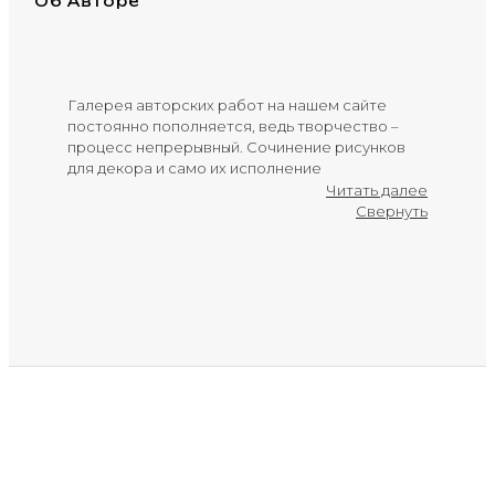
Об Авторе
Галерея авторских работ на нашем сайте
постоянно пополняется, ведь творчество –
процесс непрерывный. Сочинение рисунков
для декора и само их исполнение
предоставляют фантазии и руке художника
Читать далее
большую свободу, позволяют ему - как, может
Свернуть
быть, ни в каком ином труде - высказывать свою
индивидуальность. В нашей виртуальной
галерее вы можете познакомиться с
современными тенденциями в области
дизайнерских принтов для интерьера и
выбрать понравившееся изображение для
украшения своего помещения. Может быть, вы
целенаправленно ищете изображение
определенной тематики под настроение и
декор помещения – тогда для облегчения
поиска мы рекомендуем изучать изображения
по тематическим разделам. А можно идти от
обратного – просто смотреть все авторские