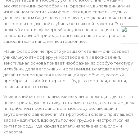
Погрузитесь в атмосферу уюта и спокойствия с нашими
эксклюзивными фотообоями и фресками, выполненными на
изысканном текстильном фоне. Изящные силуэты крупных
далеких пальм будто парят в воздухе, создавая впечатление
легкости и воздушной глубины без лишней тяжести. Этот
нежный и почти эфемерный рисунок словно шепчет о
созерцательной природе, приглашая ваше пространство
замедлиться и наполниться гармонией.
Наши фотообои не просто украшают стены — они создают
уникальную атмосферу умиротворения и вдохновения.
Текстильная основа придает изображению особую текстуру
и глубину, делая его живым и осязаемым. Благодаря этому
дизайн превращается в настоящий арт-объект, который
преобразит любой интерьер — будь то гостиная, спальня,
офис или зона отдыха.
Уникальный мотив с пальмами идеально подходит для тех, кто
ценит природную эстетику и стремится создать в своем доме
или рабочем пространстве атмосферу релаксации и
внутреннего равновесия. Эти фотообои словно приглашают
вас замедлиться, вдохнуть полной грудью и настроиться на
ритм природы, где каждая деталь наполнена смыслом и
красотой.