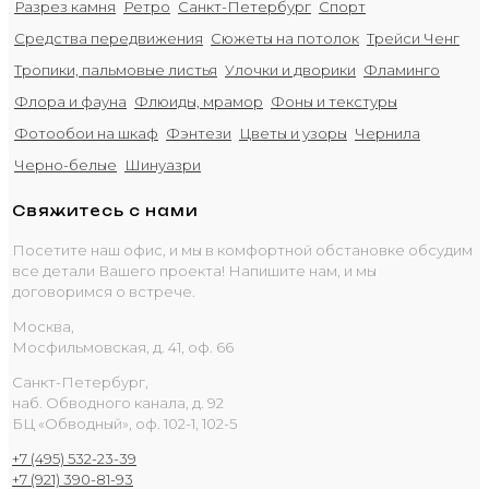
Разрез камня
Ретро
Санкт-Петербург
Спорт
Средства передвижения
Сюжеты на потолок
Трейси Ченг
Тропики, пальмовые листья
Улочки и дворики
Фламинго
Флора и фауна
Флюиды, мрамор
Фоны и текстуры
Фотообои на шкаф
Фэнтези
Цветы и узоры
Чернила
Черно-белые
Шинуазри
Свяжитесь с нами
Посетите наш офис, и мы в комфортной обстановке обсудим
все детали Вашего проекта! Напишите нам, и мы
договоримся о встрече.
Москва,
Мосфильмовская, д. 41, оф. 66
Санкт-Петербург,
наб. Обводного канала, д. 92
БЦ «Обводный», оф. 102-1, 102-5
+7 (495) 532-23-39
+7 (921) 390-81-93