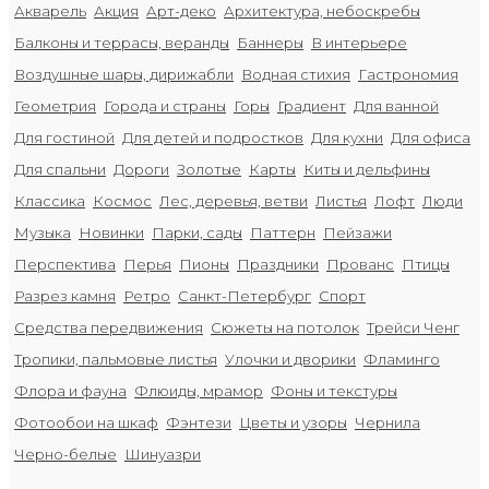
Акварель
Акция
Арт-деко
Архитектура, небоскребы
Балконы и террасы, веранды
Баннеры
В интерьере
Воздушные шары, дирижабли
Водная стихия
Гастрономия
Геометрия
Города и страны
Горы
Градиент
Для ванной
Для гостиной
Для детей и подростков
Для кухни
Для офиса
Для спальни
Дороги
Золотые
Карты
Киты и дельфины
Классика
Космос
Лес, деревья, ветви
Листья
Лофт
Люди
Музыка
Новинки
Парки, сады
Паттерн
Пейзажи
Перспектива
Перья
Пионы
Праздники
Прованс
Птицы
Разрез камня
Ретро
Санкт-Петербург
Спорт
Средства передвижения
Сюжеты на потолок
Трейси Ченг
Тропики, пальмовые листья
Улочки и дворики
Фламинго
Флора и фауна
Флюиды, мрамор
Фоны и текстуры
Фотообои на шкаф
Фэнтези
Цветы и узоры
Чернила
Черно-белые
Шинуазри