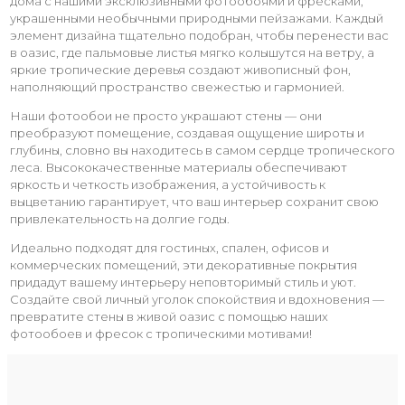
дома с нашими эксклюзивными фотообоями и фресками,
украшенными необычными природными пейзажами. Каждый
элемент дизайна тщательно подобран, чтобы перенести вас
в оазис, где пальмовые листья мягко колышутся на ветру, а
яркие тропические деревья создают живописный фон,
наполняющий пространство свежестью и гармонией.
Наши фотообои не просто украшают стены — они
преобразуют помещение, создавая ощущение широты и
глубины, словно вы находитесь в самом сердце тропического
леса. Высококачественные материалы обеспечивают
яркость и четкость изображения, а устойчивость к
выцветанию гарантирует, что ваш интерьер сохранит свою
привлекательность на долгие годы.
Идеально подходят для гостиных, спален, офисов и
коммерческих помещений, эти декоративные покрытия
придадут вашему интерьеру неповторимый стиль и уют.
Создайте свой личный уголок спокойствия и вдохновения —
превратите стены в живой оазис с помощью наших
фотообоев и фресок с тропическими мотивами!