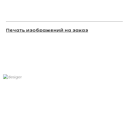
Печать изображений на заказ
Хотите вписать в интерьер
свое изображение?
Звоните: +7 (495) 532-23-39, +7 (926) 209-31-88, +7 (921) 390
81 93