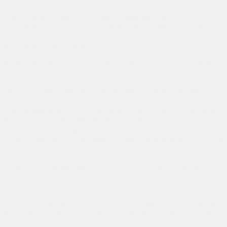
изображений. В любом случае, мы предлагаем вам стать
соавторами. В тандеме с вашим личным дизайнером PrintDeco,
который посоветует конструктивно оправданное решение для
любого помещения, вы сможете создать неповторимую
атмосферу в своем доме.
Для нас фотопечать – это не просто работа. Помогая клиенту
выбрать изображение, мы хотим передать всю прелесть линий,
оттенков, элементов, которые автор использовал в своей
работе. Большой выбор изображений, который позволяет
создавать интерьерные решения, среди которых: абстракции,
иллюстрации и авторские рисунки, черно-белые фотографии и
многое другое, – не единственное, что поможет сделать
покупку приятной. Наряду с огромной коллекцией
изображений, и качественных материалов премиум-класса , мы
предлагаем следующие услуги: помощь в правильном выборе
рисунка для печати того или иного изделия; помощь в выборе
материала; создание продукта, который в полной мере
отвечает пожеланиям и представлениям клиента.
С нами вы без проблем сможете заказать и получить
высококачественную печать на обоях, панно, постерах и ряд
другой продукции, которая поможет полностью преобразить
интерьер. Возможности широкоформатной печати позволяют