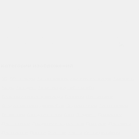
Воплотить понравившийся образ мы можем для вас в виде
качественных фотообоев, панно и других элементов. Все
подбирается индивидуально под ваши размеры и желаемые
фактуры.
Мы гарантируем высокое качество печати, безопасные
экологичные материалы и краски и, конечно же, замечательное
настроение, которое привнесут в ваш дом авторские
изображения.
Категории изображений
3D
Абстракция
Авторские рисунки и иллюстрации
Акварель
Акция
Арт-деко
Архитектура, небоскребы
Балконы и террасы, веранды
Баннеры
В интерьере
Воздушные шары, дирижабли
Водная стихия
Гастрономия
Геометрия
Города и страны
Горы
Градиент
Для ванной
Для гостиной
Для детей и подростков
Для кухни
Для офиса
Для спальни
Дороги
Золотые
Карты
Киты и дельфины