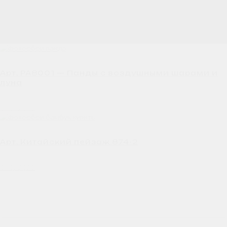
Арт. PA8001 — Панды с воздушными шарами и
луна
07.02.2020
Арт. Китайский пейзаж 874-2
07.02.2020