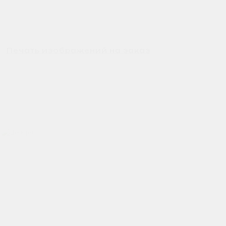
Печать изображений на заказ
Хотите вписать в интерьер
свое изображение?
Звоните: +7 (495) 532-23-39, +7 (926) 209-31-88, +7 (921) 390 81
93