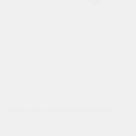
Звоните: +7 (495) 532-23-39, +7 (926) 209-31-88, +7 (921) 390 81 93
Пишите: info@printdeco.ru
Перейти назад в каталог изображений