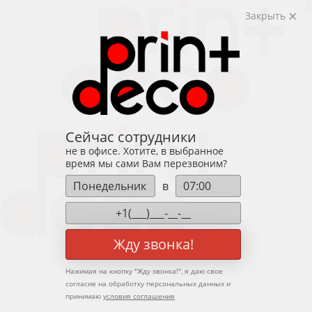
0
Закрыть
Сейчас сотрудники
не в офисе. Хотите, в выбранное
время мы сами Вам перезвоним?
в
Жду звонка!
Нажимая на кнопку "
Жду звонка!
", я даю свое
согласие на обработку персональных данных и
+7 (495) 532-23-39
Арт. PA7994 — Панды на
принимаю
условия соглашения