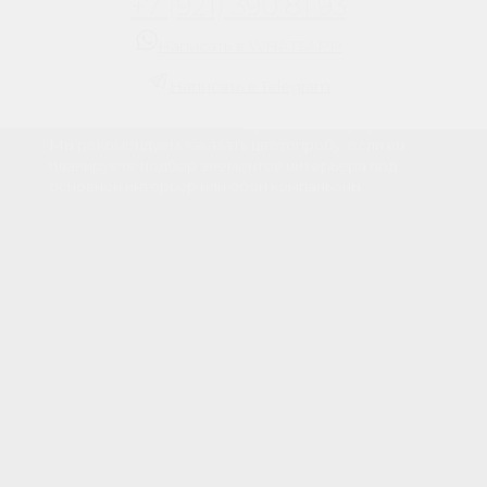
+7 (921) 390 81 93
облаках
от 2 300 руб. / м2
Написать в WHATSAPP
Цвет на экране вашего смартфона или монитора
Написать в Telegram
может отличаться от цвета готового изделия, в
связи с особенностью настроек цветопрередачи.
Мы рекомендуем заказать цветопробу, если вы
планируете подбор элементов интерьера под
основной интерьер или обои компаньоны.