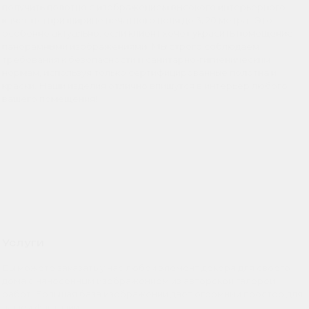
получить полотно с изображением высокого интерьерного
качества при ширине печатного поля до 3, 20 метра . Это
особенно актуально, если клиент хочет украсить помещение
панорамными изображениями. Мы строго соблюдаем
требования к безопасности и санитарно-гигиеническим
нормам, используя только сертифицированные полотна и
краски. Наши изделия отлично впишутся в интерьер любого
вашего помещения!
Услуги
Вы можете заказать у нас любой элемент декора для своего
дома с нанесенным изображением из авторской галереи
работ. Большая база изображений дает огромный простор для
вашей фантазии.