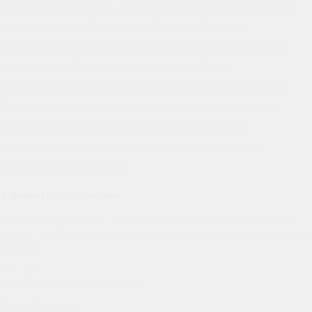
Классика
Космос
Лес, деревья, ветви
Листья
Лофт
Люди
Музыка
Новинки
Парки, сады
Паттерн
Пейзажи
Перспектива
Перья
Пионы
Праздники
Прованс
Птицы
Разрез камня
Ретро
Санкт-Петербург
Спорт
Средства передвижения
Сюжеты на потолок
Трейси Ченг
Тропики, пальмовые листья
Улочки и дворики
Фламинго
Флора и фауна
Флюиды, мрамор
Фоны и текстуры
Фотообои на шкаф
Фэнтези
Цветы и узоры
Чернила
Черно-белые
Шинуазри
Свяжитесь с нами
Посетите наш офис, и мы в комфортной обстановке обсудим
все детали Вашего проекта! Напишите нам, и мы договоримся о
встрече.
Москва,
Мосфильмовская, д. 41, оф. 66
Санкт-Петербург,