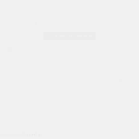
Соглашаюсь на обработку персональных данных в
соответствии с
политикой конфиденциальности
-->
Наши клиенты