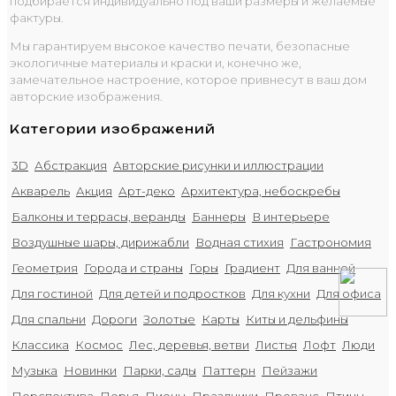
подбирается индивидуально под ваши размеры и желаемые
фактуры.
Мы гарантируем высокое качество печати, безопасные
экологичные материалы и краски и, конечно же,
замечательное настроение, которое привнесут в ваш дом
авторские изображения.
Категории изображений
3D
Абстракция
Авторские рисунки и иллюстрации
Акварель
Акция
Арт-деко
Архитектура, небоскребы
Балконы и террасы, веранды
Баннеры
В интерьере
Воздушные шары, дирижабли
Водная стихия
Гастрономия
Геометрия
Города и страны
Горы
Градиент
Для ванной
Для гостиной
Для детей и подростков
Для кухни
Для офиса
Для спальни
Дороги
Золотые
Карты
Киты и дельфины
Классика
Космос
Лес, деревья, ветви
Листья
Лофт
Люди
Музыка
Новинки
Парки, сады
Паттерн
Пейзажи
Перспектива
Перья
Пионы
Праздники
Прованс
Птицы