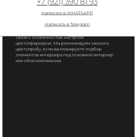
+7 (921) 390 81 93
8
Написать в WHATSAPP
от 2 300 руб. / м2
Написать в Telegram
Цвет на экране вашего смартфона или монитора
может отличаться от цвета готового изделия, в
связи с особенностью настроек
цветопрередачи. Мы рекомендуем заказать
цветопробу, если вы планируете подбор
элементов интерьера под основной интерьер
или обои компаньоны.