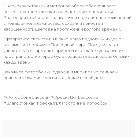
Высококачественный материал обоев обеспечивает
легкость установки и долговечность использования.
Благодаря стойкости к влаге, обои подходят для помещений
с повышенной влажностью, сохраняя яркость и
насыщенность цветов на протяжении долгого времени.
Превратите свои стены в окно в мир подводных чудес с
нашими фотообоями «Подводный мир»! Погрузитесь в
удивительную гармонию природы и создайте уникальное
пространство, которое будет радовать вас и ваших близких
каждый день.
Закажите фотообои «Подводный мир» прямо сейчас и
принесите кусочек магии под водой в свой дом!
#ФотообоиВБассейн #ФрескаДляБассейна
#ВлагостойкаяФреска #ВлагостойкиеФотообои