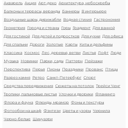
Акварель
Акция
Арт-деко
Архитектура, небоскребы
Балконы и террасы, веранды
Баннеры
В интерьере
Воздушные шары, дирижабли
Водная стихия
Гастрономия
Геометрия
Города и страны
Горы
Градиент
Для ванной
Для гостиной
Для детей и подростков
Для кухни
Для офиса
Для спальни
Дороги
Золотые
Карты
Киты и дельфины
Классика
Космос
Лес, деревья, ветви
Листья
Лофт
Люди
Музыка
Новинки
Парки, сады
Паттерн
Пейзажи
Перспектива
Перья
Пионы
Праздники
Прованс
Птицы
Разрез камня
Ретро
Санкт-Петербург
Спорт
Средства передвижения
Сюжеты на потолок
Трейси Ченг
Тропики, пальмовые листья
Улочки и дворики
Фламинго
Флора и фауна
Флюиды, мрамор
Фоны и текстуры
Фотообои на шкаф
Фэнтези
Цветы и узоры
Чернила
Черно-белые
Шинуазри