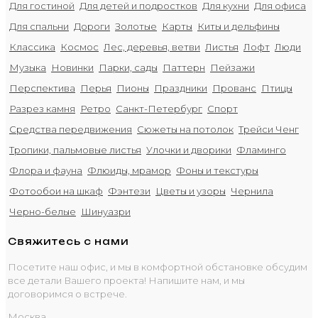
Для гостиной
Для детей и подростков
Для кухни
Для офиса
Для спальни
Дороги
Золотые
Карты
Киты и дельфины
Классика
Космос
Лес, деревья, ветви
Листья
Лофт
Люди
Музыка
Новинки
Парки, сады
Паттерн
Пейзажи
Перспектива
Перья
Пионы
Праздники
Прованс
Птицы
Разрез камня
Ретро
Санкт-Петербург
Спорт
Средства передвижения
Сюжеты на потолок
Трейси Ченг
Тропики, пальмовые листья
Улочки и дворики
Фламинго
Флора и фауна
Флюиды, мрамор
Фоны и текстуры
Фотообои на шкаф
Фэнтези
Цветы и узоры
Чернила
Черно-белые
Шинуазри
Свяжитесь с нами
Посетите наш офис, и мы в комфортной обстановке обсудим
все детали Вашего проекта! Напишите нам, и мы
договоримся о встрече.
Москва,