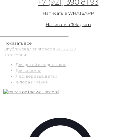
+7 (921) 390 81 93
Арт. Зебры и деревья
Написать в WHATSAPP
26.12.2020
Написать в Telegram
Показать все
Опубликовал
printdeco
в
26.12.2020
Категории
Для детей и подростков
Для спальни
Лес, деревья, ветви
Флора и Фауна