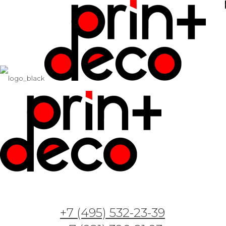
Art. jungle for kids 1
Арт. VT — Scandinavica 1
26.12.2020
+7 (495) 532-23-39