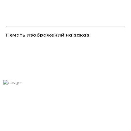
Печать изображений на заказ
Хотите вписать в интерьер
свое изображение?
Звоните: +7 (495) 532-23-39, +7 (926) 209-31-88, +7 (921) 390