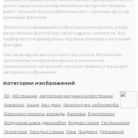
дома с нанесенным изображением из авторской галереи
работ. Большая база изображений дает огромный простор
для вашей фантазии.
Воплотить понравившийся образ мы можем для вас в виде
качественных фотообоев, панно и других элементов. Все
подбирается индивидуально под ваши размеры и желаемые
фактуры.
Мы гарантируем высокое качество печати, безопасные
экологичные материалы и краски и, конечно же,
замечательное настроение, которое привнесут в ваш дом
авторские изображения.
Категории изображений
3D
Абстракция
Авторские рисунки и иллюстрации
Акварель
Акция
Арт-деко
Архитектура, небоскребы
Балконы и террасы, веранды
Баннеры
В интерьере
Воздушные шары, дирижабли
Водная стихия
Гастрономия
Геометрия
Города и страны
Горы
Градиент
Для ванной