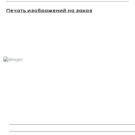
Печать изображений на заказ
Хотите вписать в интерьер
свое изображение?
Звоните: +7 (495) 532-23-39, +7 (926) 209-31-88, +7 (921) 390
81 93