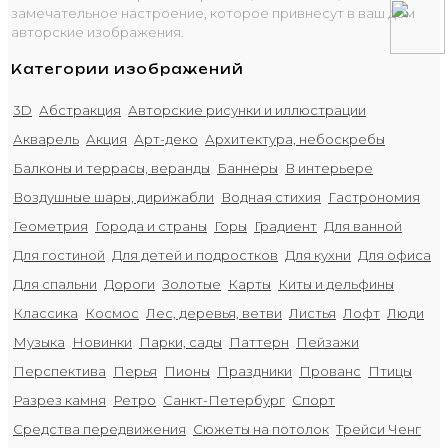
замечательное настроение, которое привнесут в ваш дом
авторские изображения.
Категории изображений
3D
Абстракция
Авторские рисунки и иллюстрации
Акварель
Акция
Арт-деко
Архитектура, небоскребы
Балконы и террасы, веранды
Баннеры
В интерьере
Воздушные шары, дирижабли
Водная стихия
Гастрономия
Геометрия
Города и страны
Горы
Градиент
Для ванной
Для гостиной
Для детей и подростков
Для кухни
Для офиса
Для спальни
Дороги
Золотые
Карты
Киты и дельфины
Классика
Космос
Лес, деревья, ветви
Листья
Лофт
Люди
Музыка
Новинки
Парки, сады
Паттерн
Пейзажи
Перспектива
Перья
Пионы
Праздники
Прованс
Птицы
Разрез камня
Ретро
Санкт-Петербург
Спорт
Средства передвижения
Сюжеты на потолок
Трейси Ченг