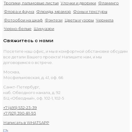
Тропики, пальмовые листья
Улочки и дворики
Фламинго
Флора и фауна
Флюиды, мрамор
Фоны и текстуры
Фотообои на шкаф
Фэнтези
Цветы и узоры
Чернила
Черно-белые
Шинуазри
Свяжитесь с нами
Посетите наш офис, и мы в комфортной обстановке обсудим
все детали Вашего проекта! Напишите нам, и мы
договоримся о встрече.
Москва,
Мосфильмовская, д. 41, оф. 66
Санкт-Петербург,
наб. Обводного канала, д. 92
БЦ «Обводный», оф. 102-1, 102-5
+7 (495) 532-23-39
+7 (921) 390-81-93
Написать в WHATSAPP