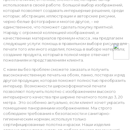
использовал в своей работе. Большой выбор изображений,
который позволяет создавать интерьерные решения, среди
которых: абстракции, иллюстрации и авторские рисунки,
черно-белые фотографии и многое другое, – не
единственное, что поможет сделать покупку приятной.
Наряду с огромной коллекцией изображений, и
качественных материалов премиум-класса , мы предлагаем
следующие услуги: помощь в правильном выборе рисунка для
печати того или иного изделия; помощь в выборе материала;
создание продукта, который в полной мере отвечает
пожеланиям и представлениям клиента.
С нами вы без проблем сможете заказать и получить
высококачественную печать на обоях, панно, постерах и ряд
другой продукции, которая поможет полностью преобразить
интерьер. Возможности широкоформатной печати
позволяют получить полотно с изображением высокого
интерьерного качества при ширине печатного поля до 3, 20
метра . Это особенно актуально, если клиент хочет украсить
помещение панорамными изображениями. Мы строго
соблюдаем требования к безопасности и санитарно-
гигиеническим нормам, используя только
сертифицированные полотна и краски. Наши изделия
отлично впишутся в интерьер любого вашего помещения!