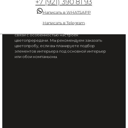
+7 (921) 390 81 93
поляна 1
Написать в WHATSAPP
от 2 300 руб. / м2
Написать в Telegram
Цвет на экране вашего смартфона или монитора
может отличаться от цвета готового изделия, в
связи с особенностью настроек
цветопрередачи. Мы рекомендуем заказать
цветопробу, если вы планируете подбор
элементов интерьера под основной интерьер
или обои компаньоны.