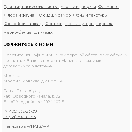
Тропики, пальмовые листья
Улочки и дворики
Фламинго
Флора и фауна
Флюиды, мрамор
Фоны и текстуры
Фотообои на шкаф
Фэнтези
Цветы и узоры
Чернила
Черно-белые
Шинуазри
Свяжитесь с нами
Посетите наш офис, и мы в комфортной обстановке обсудим
все детали Вашего проекта! Напишите нам, и мы
договоримся о встрече.
Москва,
Мосфильмовская, д. 41, оф. 66
Санкт-Петербург,
наб. Обводного канала, д. 92
БЦ «Обводный», оф. 102-1, 102-5
+7 (495) 532-23-39
+7 (921) 390-81-93
Написать в WHATSAPP