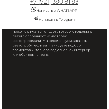
+7 (921) 390 81 93
золотые линии на
геометрическом принте
Написать в WHATSAPP
от 2 300 руб. / м2
Написать в Telegram
Цвет на экране вашего смартфона или монитора
может отличаться от цвета готового изделия, в
связи с особенностью настроек
цветопрередачи. Мы рекомендуем заказать
цветопробу, если вы планируете подбор
элементов интерьера под основной интерьер
или обои компаньоны.