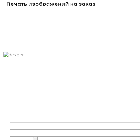
Печать изображений на заказ
Хотите вписать в интерьер
свое изображение?
Звоните: +7 (495) 532-23-39, +7 (926) 209-31-88, +7 (921) 390
81 93