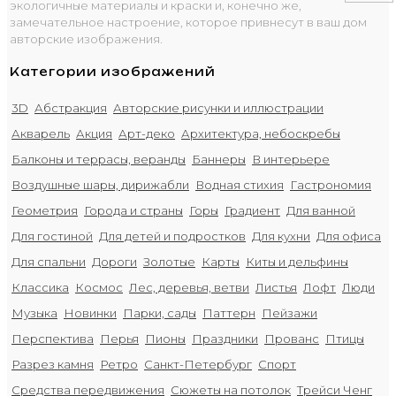
экологичные материалы и краски и, конечно же,
замечательное настроение, которое привнесут в ваш дом
авторские изображения.
Категории изображений
3D
Абстракция
Авторские рисунки и иллюстрации
Акварель
Акция
Арт-деко
Архитектура, небоскребы
Балконы и террасы, веранды
Баннеры
В интерьере
Воздушные шары, дирижабли
Водная стихия
Гастрономия
Геометрия
Города и страны
Горы
Градиент
Для ванной
Для гостиной
Для детей и подростков
Для кухни
Для офиса
Для спальни
Дороги
Золотые
Карты
Киты и дельфины
Классика
Космос
Лес, деревья, ветви
Листья
Лофт
Люди
Музыка
Новинки
Парки, сады
Паттерн
Пейзажи
Перспектива
Перья
Пионы
Праздники
Прованс
Птицы
Разрез камня
Ретро
Санкт-Петербург
Спорт
Средства передвижения
Сюжеты на потолок
Трейси Ченг