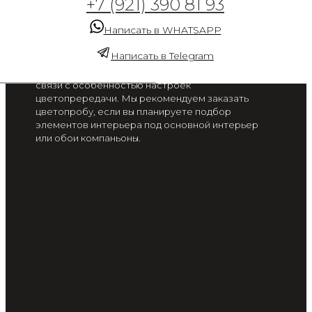
+7 (921) 390 81 93
мира 20204
Написать в WHATSAPP
от 2 300 руб. / м2
Написать в Telegram
Цвет на экране вашего смартфона или монитора
может отличаться от цвета готового изделия, в
связи с особенностью настроек
цветопрередачи. Мы рекомендуем заказать
цветопробу, если вы планируете подбор
элементов интерьера под основной интерьер
или обои компаньоны.