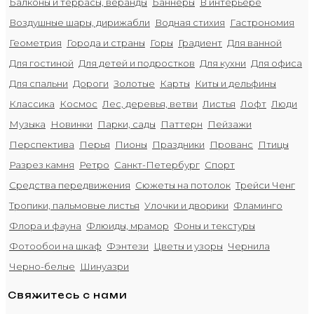
Балконы и террасы, веранды
Баннеры
В интерьере
Воздушные шары, дирижабли
Водная стихия
Гастрономия
Геометрия
Города и страны
Горы
Градиент
Для ванной
Для гостиной
Для детей и подростков
Для кухни
Для офиса
Для спальни
Дороги
Золотые
Карты
Киты и дельфины
Классика
Космос
Лес, деревья, ветви
Листья
Лофт
Люди
Музыка
Новинки
Парки, сады
Паттерн
Пейзажи
Перспектива
Перья
Пионы
Праздники
Прованс
Птицы
Разрез камня
Ретро
Санкт-Петербург
Спорт
Средства передвижения
Сюжеты на потолок
Трейси Ченг
Тропики, пальмовые листья
Улочки и дворики
Фламинго
Флора и фауна
Флюиды, мрамор
Фоны и текстуры
Фотообои на шкаф
Фэнтези
Цветы и узоры
Чернила
Черно-белые
Шинуазри
Свяжитесь с нами