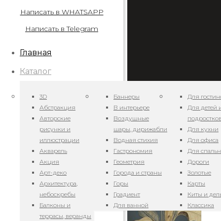
Написать в WHATSAPP
Написать в Telegram
Главная
Каталог
3D
Баннеры
Для гостин
Абстракция
В интерьере
Для детей 
Авторские
Воздушные
подростко
рисунки и
шары, дирижабли
Для кухни
иллюстрации
Водная стихия
Для офиса
Арт. GT27117 — М
Акварель
Гастрономия
Для спаль
Акция
Геометрия
Дороги
22.11.2020
Арт-деко
Города и страны
Золотые
Архитектура,
Горы
Карты
небоскребы
Градиент
Киты и де
Балконы и
Для ванной
Классика
террасы, веранды