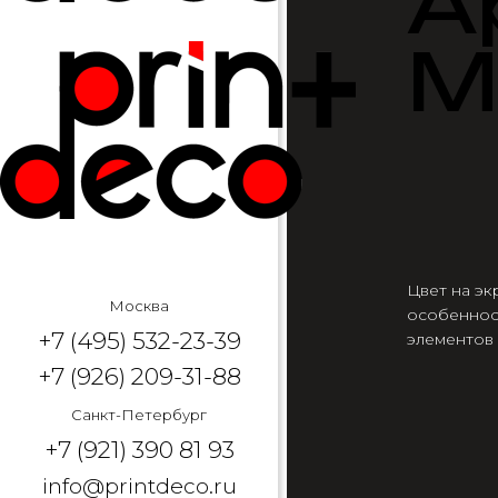
А
М
Цвет на эк
Москва
особеннос
+7 (495) 532-23-39
элементов
+7 (926) 209-31-88
Санкт-Петербург
+7 (921) 390 81 93
info@printdeco.ru