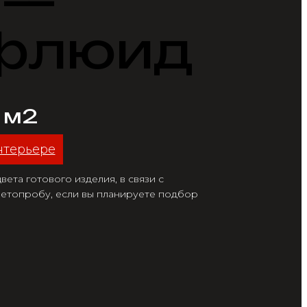
 —
флюид
/ м2
нтерьере
ета готового изделия, в связи с
етопробу, если вы планируете подбор