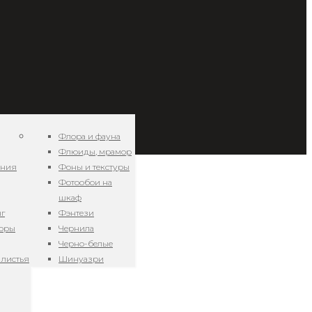
Флора и фауна
Флюиды, мрамор
ения
Фоны и текстуры
Фотообои на
шкаф
нг
Фэнтези
зоры
Чернила
Черно-белые
 листья
Шинуазри