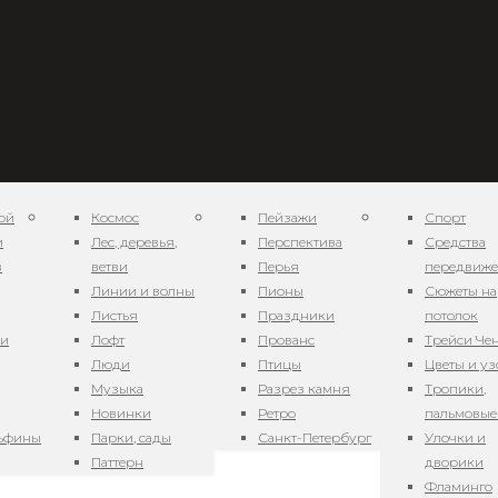
ой
Космос
Пейзажи
Спорт
и
Лес, деревья,
Перспектива
Средства
в
ветви
Перья
передвиж
Линии и волны
Пионы
Сюжеты на
Листья
Праздники
потолок
орозный флюид 7
ни
Лофт
Прованс
Трейси Че
Люди
Птицы
Цветы и у
Музыка
Разрез камня
Тропики,
Новинки
Ретро
пальмовые
льфины
Парки, сады
Санкт-Петербург
Улочки и
Паттерн
дворики
Фламинго