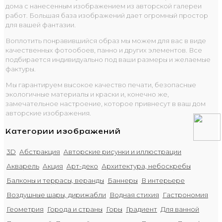
дома с нанесенным изображением из авторской галереи
работ. Большая база изображений дает огромный простор
для вашей фантазии.
Воплотить понравившийся образ мы можем для вас в виде
качественных фотообоев, панно и других элементов. Все
подбирается индивидуально под ваши размеры и желаемые
фактуры.
Мы гарантируем высокое качество печати, безопасные
экологичные материалы и краски и, конечно же,
замечательное настроение, которое привнесут в ваш дом
авторские изображения.
Категории изображений
3D
Абстракция
Авторские рисунки и иллюстрации
Акварель
Акция
Арт-деко
Архитектура, небоскребы
Балконы и террасы, веранды
Баннеры
В интерьере
Воздушные шары, дирижабли
Водная стихия
Гастрономия
Геометрия
Города и страны
Горы
Градиент
Для ванной