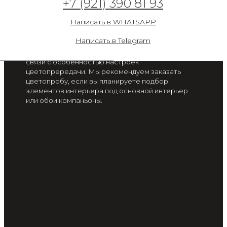
+7 (921) 390 81 93
Пустыня и оазис
Написать в WHATSAPP
от 2 300 руб. / м2
Написать в Telegram
Цвет на экране вашего смартфона или монитора
может отличаться от цвета готового изделия, в
связи с особенностью настроек
цветопрередачи. Мы рекомендуем заказать
цветопробу, если вы планируете подбор
элементов интерьера под основной интерьер
или обои компаньоны.