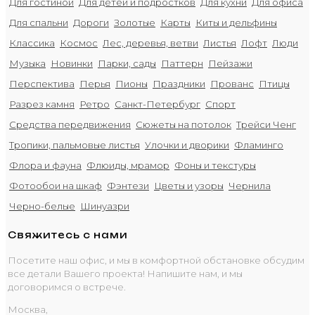
Для гостиной
Для детей и подростков
Для кухни
Для офиса
Для спальни
Дороги
Золотые
Карты
Киты и дельфины
Классика
Космос
Лес, деревья, ветви
Листья
Лофт
Люди
Музыка
Новинки
Парки, сады
Паттерн
Пейзажи
Перспектива
Перья
Пионы
Праздники
Прованс
Птицы
Разрез камня
Ретро
Санкт-Петербург
Спорт
Средства передвижения
Сюжеты на потолок
Трейси Ченг
Тропики, пальмовые листья
Улочки и дворики
Фламинго
Флора и фауна
Флюиды, мрамор
Фоны и текстуры
Фотообои на шкаф
Фэнтези
Цветы и узоры
Чернила
Черно-белые
Шинуазри
Свяжитесь с нами
Посетите наш офис, и мы в комфортной обстановке обсудим
все детали Вашего проекта! Напишите нам, и мы
договоримся о встрече.
Москва,