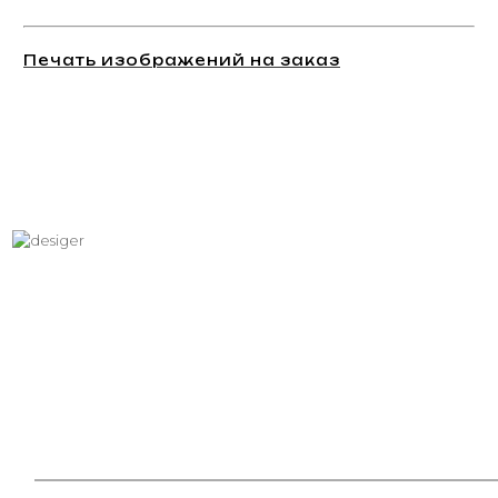
Печать изображений на заказ
Хотите вписать в интерьер
свое изображение?
Звоните: +7 (495) 532-23-39, +7 (926) 209-31-88, +7 (921) 390
81 93