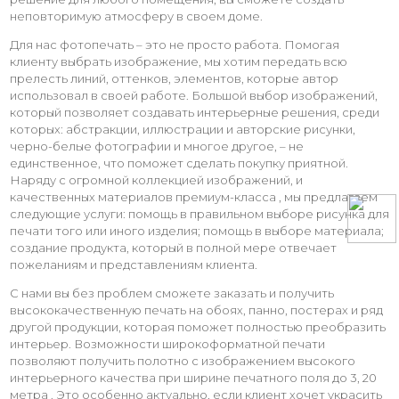
неповторимую атмосферу в своем доме.
Для нас фотопечать – это не просто работа. Помогая
клиенту выбрать изображение, мы хотим передать всю
прелесть линий, оттенков, элементов, которые автор
использовал в своей работе. Большой выбор изображений,
который позволяет создавать интерьерные решения, среди
которых: абстракции, иллюстрации и авторские рисунки,
черно-белые фотографии и многое другое, – не
единственное, что поможет сделать покупку приятной.
Наряду с огромной коллекцией изображений, и
качественных материалов премиум-класса , мы предлагаем
следующие услуги: помощь в правильном выборе рисунка для
печати того или иного изделия; помощь в выборе материала;
создание продукта, который в полной мере отвечает
пожеланиям и представлениям клиента.
С нами вы без проблем сможете заказать и получить
высококачественную печать на обоях, панно, постерах и ряд
другой продукции, которая поможет полностью преобразить
интерьер. Возможности широкоформатной печати
позволяют получить полотно с изображением высокого
интерьерного качества при ширине печатного поля до 3, 20
метра . Это особенно актуально, если клиент хочет украсить