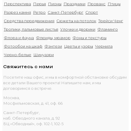
Перспектива
Перья
Пионы
Праздники
Прованс
Птицы
Разрез камня
Ретро
Санкт-Петербург
Спорт
Средства передвижения
Сюжеты на потолок
Трейси Ченг
Тропики, пальмовые листья
Улочки и дворики
Фламинго
Флора и фауна
Флюиды, мрамор
Фоны и текстуры
Фотообои на шкаф
Фэнтези
Цветы и узоры
Чернила
Черно-белые
Шинуазри
Свяжитесь с нами
Посетите наш офис, и мы в комфортной обстановке обсудим
все детали Вашего проекта! Напишите нам, и мы
договоримся о встрече.
Москва,
Мосфильмовская, д. 41, оф. 66
Санкт-Петербург,
наб. Обводного канала, д. 92
БЦ «Обводный», оф. 102-1, 102-5