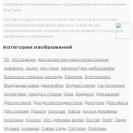
подбирается индивидуально под ваши размеры и желаемые
фактуры.
Мы гарантируем высокое качество печати, безопасные
экологичные материалы и краски и, конечно же,
замечательное настроение, которое привнесут в ваш дом
авторские изображения.
Категории изображений
3D
Абстракция
Авторские рисунки и иллюстрации
Акварель
Акция
Арт-деко
Архитектура, небоскребы
Балконы и террасы, веранды
Баннеры
В интерьере
Воздушные шары, дирижабли
Водная стихия
Гастрономия
Геометрия
Города и страны
Горы
Градиент
Для ванной
Для гостиной
Для детей и подростков
Для кухни
Для офиса
Для спальни
Дороги
Золотые
Карты
Киты и дельфины
Классика
Космос
Лес, деревья, ветви
Листья
Лофт
Люди
Музыка
Новинки
Парки, сады
Паттерн
Пейзажи