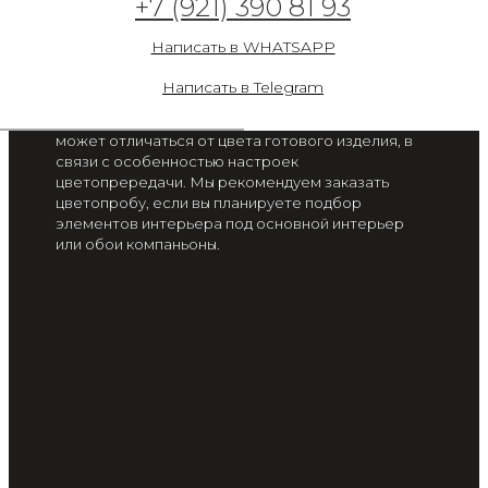
+7 (921) 390 81 93
Фламинго с красными
листьями
Написать в WHATSAPP
от 2 300 руб. / м2
Написать в Telegram
Цвет на экране вашего смартфона или монитора
может отличаться от цвета готового изделия, в
связи с особенностью настроек
цветопрередачи. Мы рекомендуем заказать
цветопробу, если вы планируете подбор
элементов интерьера под основной интерьер
или обои компаньоны.