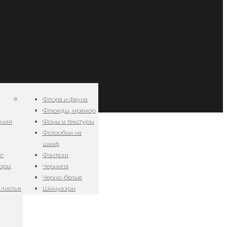
Флора и фауна
Флюиды, мрамор
ения
Фоны и текстуры
Фотообои на
шкаф
нг
Фэнтези
зоры
Чернила
Черно-белые
 листья
Шинуазри