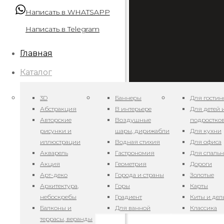
Написать в WHATSAPP
Написать в Telegram
Главная
Каталог
3D
Баннеры
Для гостин
Абстракция
В интерьере
Для детей 
Авторские
Воздушные
подростко
рисунки и
шары, дирижабли
Для кухни
иллюстрации
Водная стихия
Для офиса
Акварель
Гастрономия
Для спаль
Арт. GT19117 — Вес
Акция
Геометрия
Дороги
Арт-деко
Города и страны
Золотые
18.11.2020
Архитектура,
Горы
Карты
небоскребы
Градиент
Киты и де
Арт. GT19115 — Вес
Балконы и
Для ванной
Классика
террасы, веранды