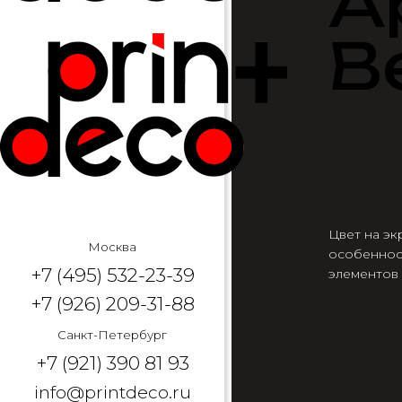
А
В
Цвет на эк
Москва
особеннос
+7 (495) 532-23-39
элементов
+7 (926) 209-31-88
Санкт-Петербург
+7 (921) 390 81 93
info@printdeco.ru