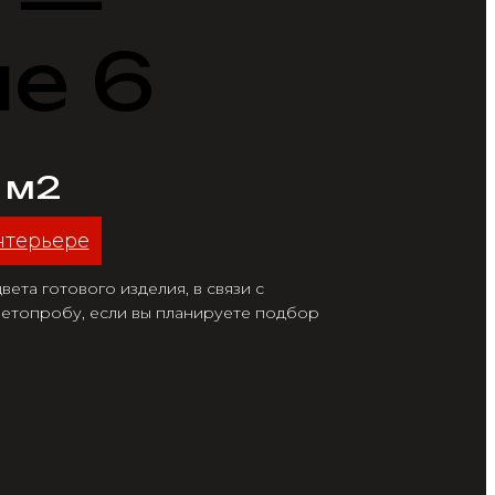
6 —
е 6
/ м2
нтерьере
ета готового изделия, в связи с
етопробу, если вы планируете подбор