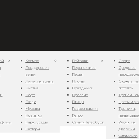
ой
Космос
Пейзажи
Спорт
и
Лес, деревья,
Перспектива
Средства
в
ветви
Перья
передвиж
Линии и волны
Пионы
Сюжеты на
Листья
Праздники
потолок
ни
Лофт
Прованс
Трейси Че
на в душе 7
Люди
Птицы
Цветы и у
Музыка
Разрез камня
Тропики,
Новинки
Ретро
пальмовые
льфины
Парки, сады
Санкт-Петербург
Улочки и
на в душе 5
Паттерн
дворики
Фламинго