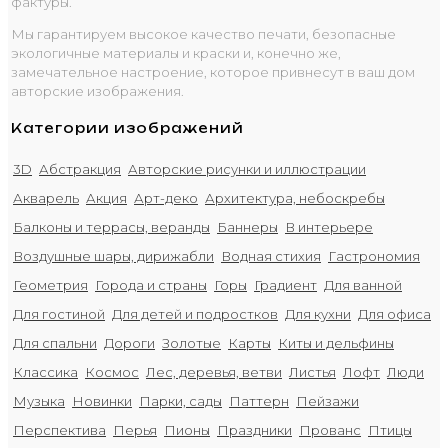
фактуры.
Мы гарантируем высокое качество печати, безопасные
экологичные материалы и краски и, конечно же,
замечательное настроение, которое привнесут в ваш дом
авторские изображения.
Категории изображений
3D
Абстракция
Авторские рисунки и иллюстрации
Акварель
Акция
Арт-деко
Архитектура, небоскребы
Балконы и террасы, веранды
Баннеры
В интерьере
Воздушные шары, дирижабли
Водная стихия
Гастрономия
Геометрия
Города и страны
Горы
Градиент
Для ванной
Для гостиной
Для детей и подростков
Для кухни
Для офиса
Для спальни
Дороги
Золотые
Карты
Киты и дельфины
Классика
Космос
Лес, деревья, ветви
Листья
Лофт
Люди
Музыка
Новинки
Парки, сады
Паттерн
Пейзажи
Перспектива
Перья
Пионы
Праздники
Прованс
Птицы