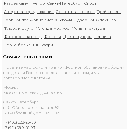
Разрез камня
Ретро
Санкт-Петербург
Спорт
Средства передвижения
Сюжеты на потолок
Трейси Ченг
Тропики, пальмовые листья
Улочки и дворики
Фламинго
Флора и фауна
Флюиды, мрамор
Фоны и текстуры
Фотообои на шкаф
Фэнтези
Цветы и узоры
Чернила
Черно-белые
Шинуазри
Свяжитесь с нами
Посетите наш офис, и мы в комфортной обстановке обсудим
все детали Вашего проекта! Напишите нам, и мы
договоримся о встрече.
Москва,
Мосфильмовская, д. 41, оф. 66
Санкт-Петербург,
наб. Обводного канала, д. 92
БЦ «Обводный», оф. 102-1, 102-5
+7 (495) 532-23-39
+7 (921) 390-81-93