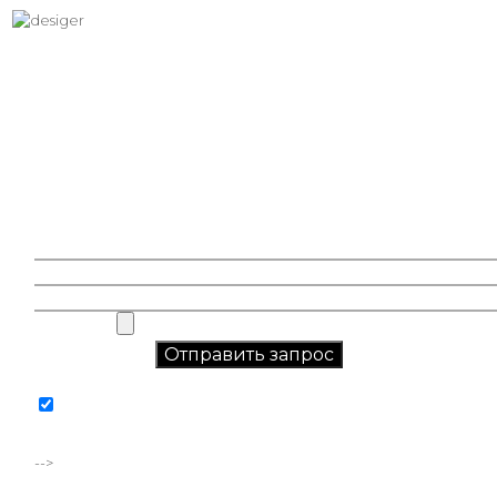
Хотите вписать в интерьер
свое изображение?
Звоните: +7 (495) 532-23-39, +7 (926) 209-31-88, +7 (921) 390
81 93
Соглашаюсь на обработку персональных данных в
соответствии с
политикой конфиденциальности
-->