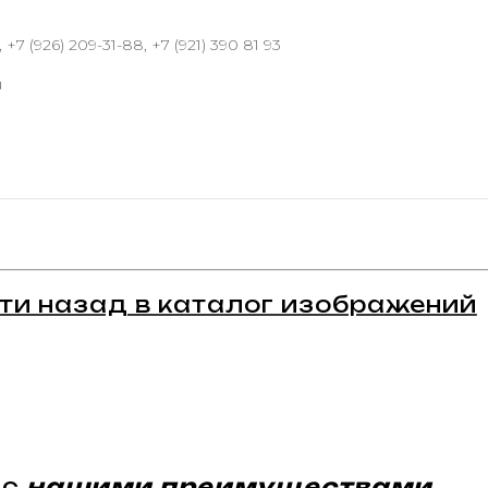
 +7 (926) 209-31-88, +7 (921) 390 81 93
u
ти назад в каталог изображений
 с
нашими преимуществами