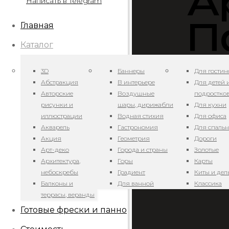
А
Написать в Telegram
П
Главная
Каталог
3D
Баннеры
Для гостин
Абстракция
В интерьере
Для детей 
Авторские
Воздушные
подростко
рисунки и
шары, дирижабли
Для кухни
иллюстрации
Водная стихия
Для офиса
Акварель
Гастрономия
Для спаль
Цвет на эк
Акция
Геометрия
Дороги
особеннос
Арт-деко
Города и страны
Золотые
элементов
Архитектура,
Горы
Карты
небоскребы
Градиент
Киты и де
Балконы и
Для ванной
Классика
террасы, веранды
Готовые фрески и панно