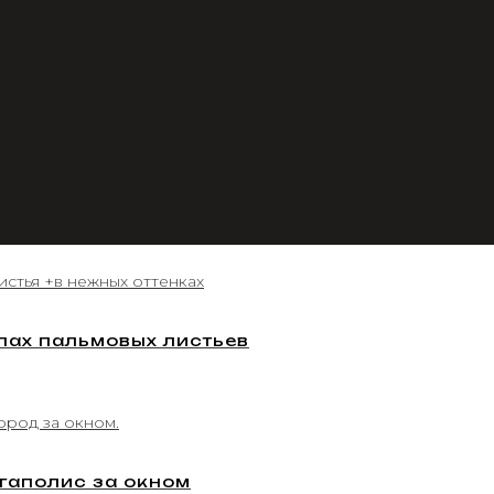
пах пальмовых листьев
гаполис за окном