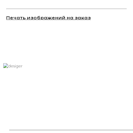
Печать изображений на заказ
Хотите вписать в интерьер
свое изображение?
Звоните: +7 (495) 532-23-39, +7 (926) 209-31-88, +7 (921) 390
81 93