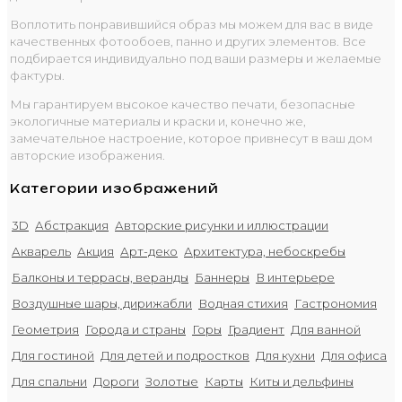
Воплотить понравившийся образ мы можем для вас в виде
качественных фотообоев, панно и других элементов. Все
подбирается индивидуально под ваши размеры и желаемые
фактуры.
Мы гарантируем высокое качество печати, безопасные
экологичные материалы и краски и, конечно же,
замечательное настроение, которое привнесут в ваш дом
авторские изображения.
Категории изображений
3D
Абстракция
Авторские рисунки и иллюстрации
Акварель
Акция
Арт-деко
Архитектура, небоскребы
Балконы и террасы, веранды
Баннеры
В интерьере
Воздушные шары, дирижабли
Водная стихия
Гастрономия
Геометрия
Города и страны
Горы
Градиент
Для ванной
Для гостиной
Для детей и подростков
Для кухни
Для офиса
Для спальни
Дороги
Золотые
Карты
Киты и дельфины