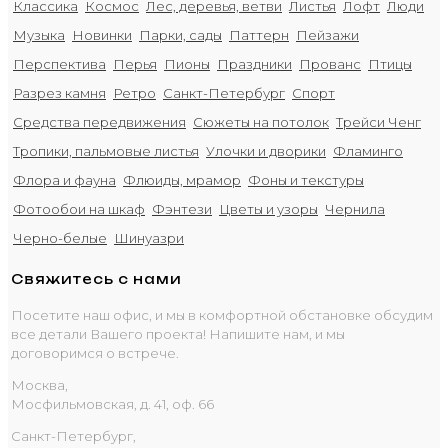
Классика
Космос
Лес, деревья, ветви
Листья
Лофт
Люди
Музыка
Новинки
Парки, сады
Паттерн
Пейзажи
Перспектива
Перья
Пионы
Праздники
Прованс
Птицы
Разрез камня
Ретро
Санкт-Петербург
Спорт
Средства передвижения
Сюжеты на потолок
Трейси Ченг
Тропики, пальмовые листья
Улочки и дворики
Фламинго
Флора и фауна
Флюиды, мрамор
Фоны и текстуры
Фотообои на шкаф
Фэнтези
Цветы и узоры
Чернила
Черно-белые
Шинуазри
Свяжитесь с нами
Посетите наш офис, и мы в комфортной обстановке обсудим
все детали Вашего проекта! Напишите нам, и мы
договоримся о встрече.
Москва,
Мосфильмовская, д. 41, оф. 66
Санкт-Петербург,