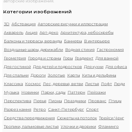
авторские изображения.
Категории изображений
3D
Абстракция
Авторские рисунки и иллюстрации
Акварель
Акция
Арт-деко
Архитектура, небоскребы
Балконы и террасы, веранды
Баннеры
В интерьере
Воздушные шары, дирижабли
Водная стихия
Гастрономия
Геометрия
Города и страны
Горы
Градиент
Для ванной
Для гостиной
Для детей и подростков
Для кухни
Для офиса
Для спальни
Дороги
Золотые
Карты
Киты и дельфины
Классика
Космос
Лес, деревья, ветви
Листья
Лофт
Люди
Музыка
Новинки
Парки, сады
Паттерн
Пейзажи
Перспектива
Перья
Пионы
Праздники
Прованс
Птицы
Разрез камня
Ретро
Санкт-Петербург
Спорт
Средства передвижения
Сюжеты на потолок
Трейси Ченг
Тропики, пальмовые листья
Улочки и дворики
Фламинго