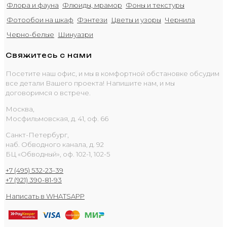
Флора и фауна
Флюиды, мрамор
Фоны и текстуры
Фотообои на шкаф
Фэнтези
Цветы и узоры
Чернила
Черно-белые
Шинуазри
Свяжитесь с нами
Посетите наш офис, и мы в комфортной обстановке обсудим
все детали Вашего проекта! Напишите нам, и мы
договоримся о встрече.
Москва,
Мосфильмовская, д. 41, оф. 66
Санкт-Петербург,
наб. Обводного канала, д. 92
БЦ «Обводный», оф. 102-1, 102-5
+7 (495) 532-23-39
+7 (921) 390-81-93
Написать в WHATSAPP