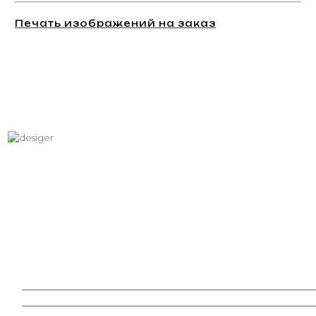
Печать изображений на заказ
Хотите вписать в интерьер
свое изображение?
Звоните: +7 (495) 532-23-39, +7 (926) 209-31-88, +7 (921) 390
81 93