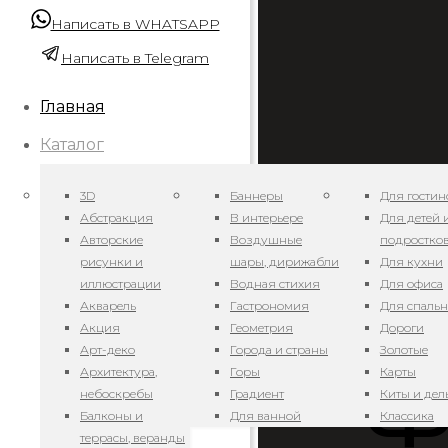
Написать в WHATSAPP
Написать в Telegram
Главная
Каталог
3D
Баннеры
Для гостин
Абстракция
В интерьере
Для детей 
Авторские
Воздушные
подростко
рисунки и
шары, дирижабли
Для кухни
иллюстрации
Водная стихия
Для офиса
Акварель
Гастрономия
Для спаль
А
Акция
Геометрия
Дороги
Арт-деко
Города и страны
Золотые
Архитектура,
Горы
Карты
Ф
небоскребы
Градиент
Киты и де
Балконы и
Для ванной
Классика
террасы, веранды