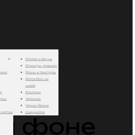
Флора и фауна
Флюиды, мрамор
ения
Фоны и текстуры
Фотообои на
шкаф
нг
Фэнтези
11 —
зоры
Чернила
Черно-белые
 листья
Шинуазри
а фоне