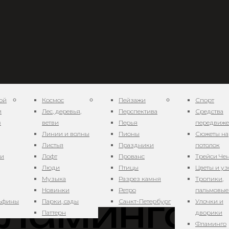
ой
Космос
Пейзажи
Спорт
и
Лес, деревья,
Перспектива
Средства
в
ветви
Перья
передвиж
Линии и волны
Пионы
Сюжеты на
Листья
Праздники
потолок
ни
Лофт
Прованс
Трейси Че
рт. GT1408
Люди
Птицы
Цветы и у
Музыка
Разрез камня
Тропики,
Новинки
Ретро
пальмовые
ламинго н
льфины
Парки, сады
Санкт-Петербург
Улочки и
Паттерн
дворики
Фламинго