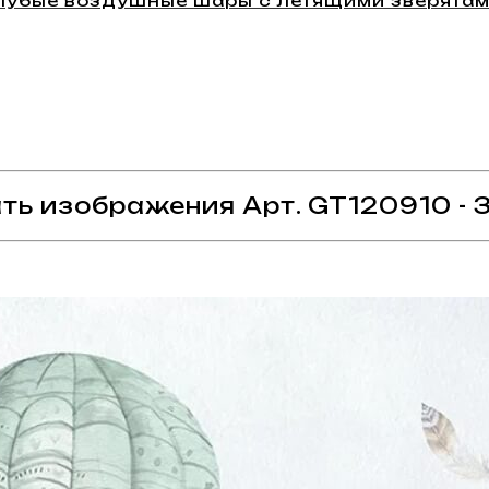
олубые воздушные шары с летящими зверята
ть изображения Арт. GT120910 -