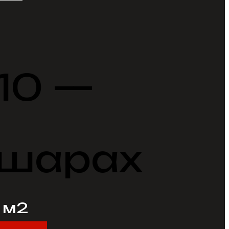
10 —
 шарах
/ м2