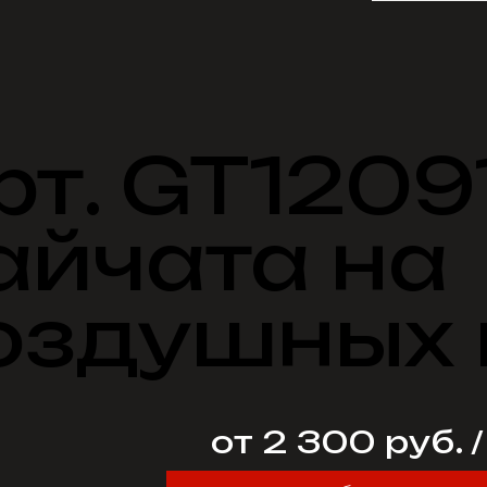
рт. GT1209
айчата на
оздушных
от 2 300 руб. 