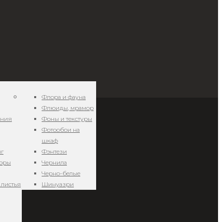
Флора и фауна
Флюиды, мрамор
ения
Фоны и текстуры
Фотообои на
шкаф
нг
Фэнтези
зоры
Чернила
Черно-белые
 листья
Шинуазри