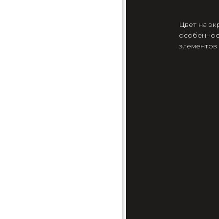
Цвет на эк
особеннос
элементов