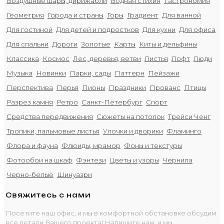
Воздушные шары, дирижабли
Водная стихия
Гастрономия
Геометрия
Города и страны
Горы
Градиент
Для ванной
Для гостиной
Для детей и подростков
Для кухни
Для офиса
Для спальни
Дороги
Золотые
Карты
Киты и дельфины
Классика
Космос
Лес, деревья, ветви
Листья
Лофт
Люди
Музыка
Новинки
Парки, сады
Паттерн
Пейзажи
Перспектива
Перья
Пионы
Праздники
Прованс
Птицы
Разрез камня
Ретро
Санкт-Петербург
Спорт
Средства передвижения
Сюжеты на потолок
Трейси Ченг
Тропики, пальмовые листья
Улочки и дворики
Фламинго
Флора и фауна
Флюиды, мрамор
Фоны и текстуры
Фотообои на шкаф
Фэнтези
Цветы и узоры
Чернила
Черно-белые
Шинуазри
Свяжитесь с нами
Посетите наш офис, и мы в комфортной обстановке обсудим
все детали Вашего проекта! Напишите нам, и мы