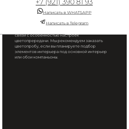
+7 (921) 390 81 93
Вечерняя прохлада 10
Написать в WHATSAPP
от 2 300 руб. / м2
Написать в Telegram
Цвет на экране вашего смартфона или монитора
может отличаться от цвета готового изделия, в
связи с особенностью настроек
цветопрередачи. Мы рекомендуем заказать
цветопробу, если вы планируете подбор
элементов интерьера под основной интерьер
или обои компаньоны.