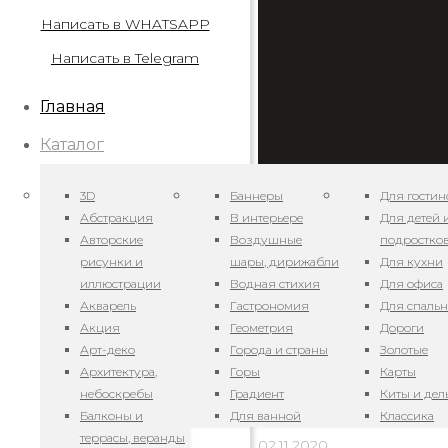
Написать в WHATSAPP
Написать в Telegram
Главная
Каталог
3D
Баннеры
Для гостин
Абстракция
В интерьере
Для детей 
Авторские
Воздушные
подростко
рисунки и
шары, дирижабли
Для кухни
иллюстрации
Водная стихия
Для офиса
Арт. GT1 — Домики 
Акварель
Гастрономия
Для спаль
Акция
Геометрия
Дороги
02.11.2020
Арт-деко
Города и страны
Золотые
Архитектура,
Горы
Карты
Арт. GT1 — DOMIKI 1
небоскребы
Градиент
Киты и де
Балконы и
Для ванной
Классика
террасы, веранды
02.11.2020