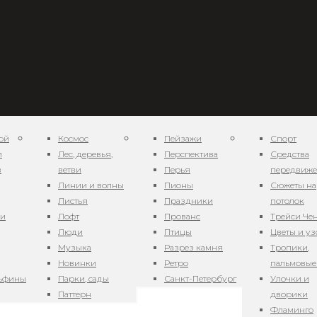
ой
Космос
Пейзажи
Спорт
и
Лес, деревья,
Перспектива
Средства
в
ветви
Перья
передвиж
Линии и волны
Пионы
Сюжеты на
Листья
Праздники
потолок
1
ни
Лофт
Прованс
Трейси Че
Люди
Птицы
Цветы и у
Музыка
Разрез камня
Тропики,
Новинки
Ретро
пальмовые
льфины
Парки, сады
Санкт-Петербург
Улочки и
Паттерн
дворики
Фламинго