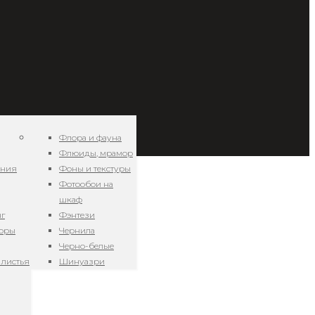
Флора и фауна
Флюиды, мрамор
ения
Фоны и текстуры
Фотообои на
шкаф
нг
Фэнтези
зоры
Чернила
Черно-белые
 листья
Шинуазри