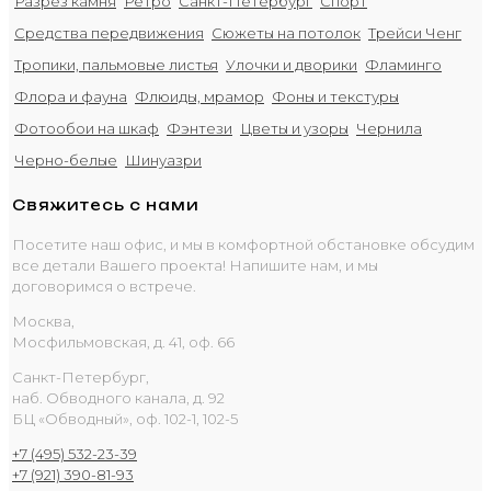
Разрез камня
Ретро
Санкт-Петербург
Спорт
Средства передвижения
Сюжеты на потолок
Трейси Ченг
Тропики, пальмовые листья
Улочки и дворики
Фламинго
Флора и фауна
Флюиды, мрамор
Фоны и текстуры
Фотообои на шкаф
Фэнтези
Цветы и узоры
Чернила
Черно-белые
Шинуазри
Свяжитесь с нами
Посетите наш офис, и мы в комфортной обстановке обсудим
все детали Вашего проекта! Напишите нам, и мы
договоримся о встрече.
Москва,
Мосфильмовская, д. 41, оф. 66
Санкт-Петербург,
наб. Обводного канала, д. 92
БЦ «Обводный», оф. 102-1, 102-5
+7 (495) 532-23-39
+7 (921) 390-81-93