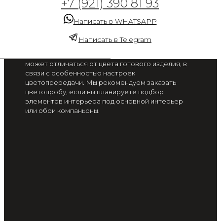
+7 (921) 390 81 93
Банановые листья на
зеленом фоне
Написать в WHATSAPP
от 2 300 руб. / м2
Написать в Telegram
Цвет на экране вашего смартфона или монитора
может отличаться от цвета готового изделия, в
связи с особенностью настроек
цветопрередачи. Мы рекомендуем заказать
цветопробу, если вы планируете подбор
элементов интерьера под основной интерьер
или обои компаньоны.