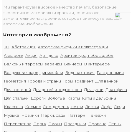
Мы гарантируем высокое качество печати, безопасные
экологичные материалы и краски и, конечно же,
замечательное настроение, которое привнесут в ваш дом
авторские изображения.
Категории изображений
3D
Абстракция
Авторские рисунки и иллюстрации
Акварель
Акция
Арт-деко
Архитектура, небоскребы
Балконы и террасы, веранды
Баннеры
В интерьере
Воздушные шары, дирижабли
Водная стихия
Гастрономия
Геометрия
Города и страны
Горы
Градиент
Для ванной
Для гостиной
Для детей и подростков
Для кухни
Для офиса
Для спальни
Дороги
Золотые
Карты
Киты и дельфины
Классика
Космос
Лес, деревья, ветви
Листья
Лофт
Люди
Музыка
Новинки
Парки, сады
Паттерн
Пейзажи
Перспектива
Перья
Пионы
Праздники
Прованс
Птицы