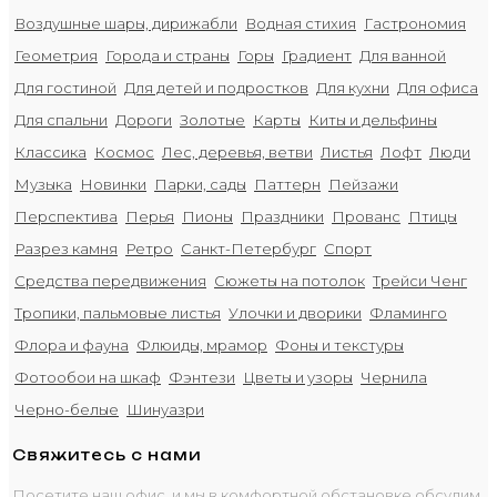
Воздушные шары, дирижабли
Водная стихия
Гастрономия
Геометрия
Города и страны
Горы
Градиент
Для ванной
Для гостиной
Для детей и подростков
Для кухни
Для офиса
Для спальни
Дороги
Золотые
Карты
Киты и дельфины
Классика
Космос
Лес, деревья, ветви
Листья
Лофт
Люди
Музыка
Новинки
Парки, сады
Паттерн
Пейзажи
Перспектива
Перья
Пионы
Праздники
Прованс
Птицы
Разрез камня
Ретро
Санкт-Петербург
Спорт
Средства передвижения
Сюжеты на потолок
Трейси Ченг
Тропики, пальмовые листья
Улочки и дворики
Фламинго
Флора и фауна
Флюиды, мрамор
Фоны и текстуры
Фотообои на шкаф
Фэнтези
Цветы и узоры
Чернила
Черно-белые
Шинуазри
Свяжитесь с нами
Посетите наш офис, и мы в комфортной обстановке обсудим