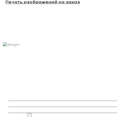
Печать изображений на заказ
Хотите вписать в интерьер
свое изображение?
Звоните: +7 (495) 532-23-39, +7 (926) 209-31-88, +7 (921) 390
81 93