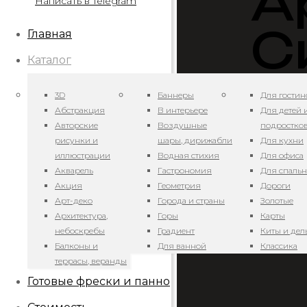
А
Написать в Telegram
С
Главная
Каталог
3D
Баннеры
Для гостин
Абстракция
В интерьере
Для детей 
Авторские
Воздушные
подростко
рисунки и
шары, дирижабли
Для кухни
иллюстрации
Водная стихия
Для офиса
Акварель
Гастрономия
Для спаль
Цвет на эк
Акция
Геометрия
Дороги
особеннос
Арт-деко
Города и страны
Золотые
элементов
Архитектура,
Горы
Карты
небоскребы
Градиент
Киты и де
Балконы и
Для ванной
Классика
террасы, веранды
Готовые фрески и панно