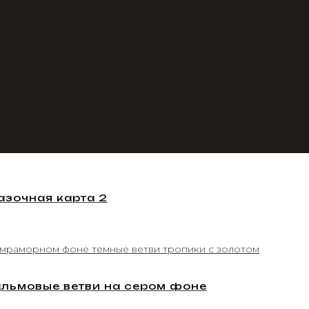
азочная карта 2
льмовые ветви на сером фоне