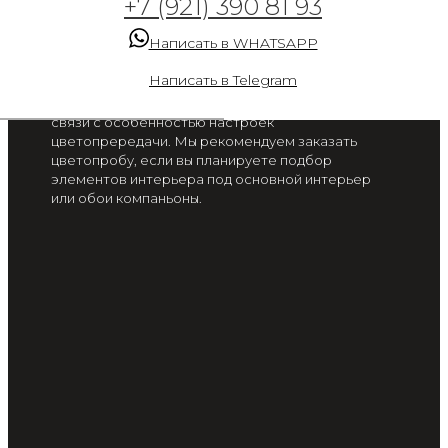
+7 (921) 390 81 93
геометрия 1
Написать в WHATSAPP
от 2 300 руб. / м2
Написать в Telegram
Цвет на экране вашего смартфона или монитора
может отличаться от цвета готового изделия, в
связи с особенностью настроек
цветопрередачи. Мы рекомендуем заказать
цветопробу, если вы планируете подбор
элементов интерьера под основной интерьер
или обои компаньоны.