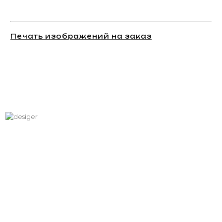
Печать изображений на заказ
Хотите вписать в интерьер
свое изображение?
Звоните: +7 (495) 532-23-39, +7 (926) 209-31-88, +7 (921) 390
81 93