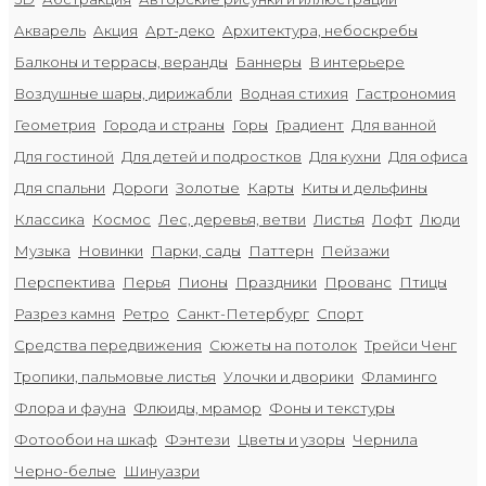
Акварель
Акция
Арт-деко
Архитектура, небоскребы
Балконы и террасы, веранды
Баннеры
В интерьере
Воздушные шары, дирижабли
Водная стихия
Гастрономия
Геометрия
Города и страны
Горы
Градиент
Для ванной
Для гостиной
Для детей и подростков
Для кухни
Для офиса
Для спальни
Дороги
Золотые
Карты
Киты и дельфины
Классика
Космос
Лес, деревья, ветви
Листья
Лофт
Люди
Музыка
Новинки
Парки, сады
Паттерн
Пейзажи
Перспектива
Перья
Пионы
Праздники
Прованс
Птицы
Разрез камня
Ретро
Санкт-Петербург
Спорт
Средства передвижения
Сюжеты на потолок
Трейси Ченг
Тропики, пальмовые листья
Улочки и дворики
Фламинго
Флора и фауна
Флюиды, мрамор
Фоны и текстуры
Фотообои на шкаф
Фэнтези
Цветы и узоры
Чернила
Черно-белые
Шинуазри