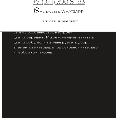
+7 (921) 390 81 93
красок 1
Написать в WHATSAPP
от 2 300 руб. / м2
Написать в Telegram
Цвет на экране вашего смартфона или монитора
может отличаться от цвета готового изделия, в
связи с особенностью настроек
цветопрередачи. Мы рекомендуем заказать
цветопробу, если вы планируете подбор
элементов интерьера под основной интерьер
или обои компаньоны.