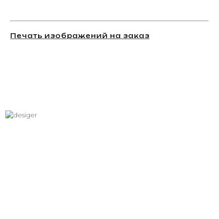
Печать изображений на заказ
Хотите вписать в интерьер
свое изображение?
Звоните: +7 (495) 532-23-39, +7 (926) 209-31-88, +7 (921) 390
81 93