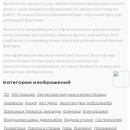
Вы можете заказать у нас любой элемент декора для своего
дома с нанесенным изображением из авторской галереи
работ. Большая база изображений дает огромный простор
для вашей фантазии.
Воплотить понравившийся образ мы можем для вас в виде
качественных фотообоев, панно и других элементов. Все
подбирается индивидуально под ваши размеры и желаемые
фактуры.
Мы гарантируем высокое качество печати, безопасные
экологичные материалы и краски и, конечно же,
замечательное настроение, которое привнесут в ваш дом
авторские изображения.
Категории изображений
3D
Абстракция
Авторские рисунки и иллюстрации
Акварель
Акция
Арт-деко
Архитектура, небоскребы
Балконы и террасы, веранды
Баннеры
В интерьере
Воздушные шары, дирижабли
Водная стихия
Гастрономия
Геометрия
Города и страны
Горы
Градиент
Для ванной