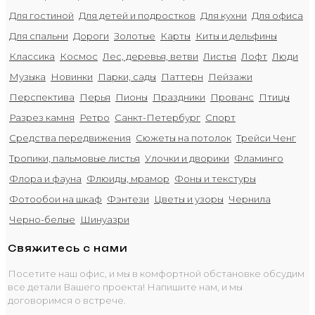
Для гостиной
Для детей и подростков
Для кухни
Для офиса
Для спальни
Дороги
Золотые
Карты
Киты и дельфины
Классика
Космос
Лес, деревья, ветви
Листья
Лофт
Люди
Музыка
Новинки
Парки, сады
Паттерн
Пейзажи
Перспектива
Перья
Пионы
Праздники
Прованс
Птицы
Разрез камня
Ретро
Санкт-Петербург
Спорт
Средства передвижения
Сюжеты на потолок
Трейси Ченг
Тропики, пальмовые листья
Улочки и дворики
Фламинго
Флора и фауна
Флюиды, мрамор
Фоны и текстуры
Фотообои на шкаф
Фэнтези
Цветы и узоры
Чернила
Черно-белые
Шинуазри
Свяжитесь с нами
Посетите наш офис, и мы в комфортной обстановке обсудим
все детали Вашего проекта! Напишите нам, и мы
договоримся о встрече.